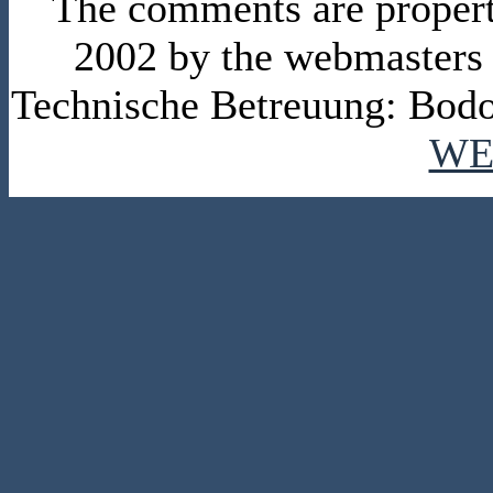
The comments are property 
2002 by the webmasters
Technische Betreuung: Bodo
WE