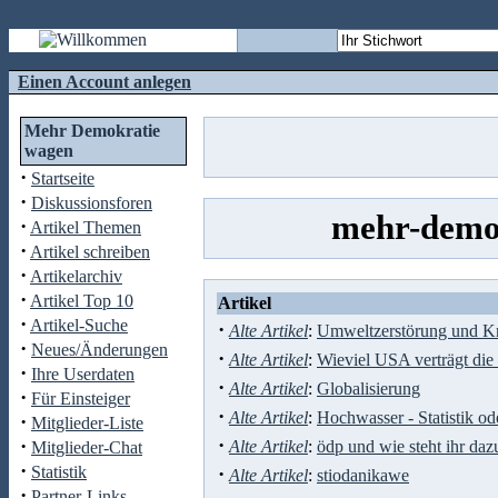
Einen Account anlegen
Mehr Demokratie
wagen
·
Startseite
·
Diskussionsforen
mehr-demok
·
Artikel Themen
·
Artikel schreiben
·
Artikelarchiv
·
Artikel Top 10
Artikel
·
Artikel-Suche
·
Alte Artikel
:
Umweltzerstörung und Krie
·
Neues/Änderungen
·
Alte Artikel
:
Wieviel USA verträgt die
·
Ihre Userdaten
·
Alte Artikel
:
Globalisierung
·
Für Einsteiger
·
Alte Artikel
:
Hochwasser - Statistik o
·
Mitglieder-Liste
·
·
Alte Artikel
:
ödp und wie steht ihr daz
Mitglieder-Chat
·
Statistik
·
Alte Artikel
:
stiodanikawe
·
Partner-Links