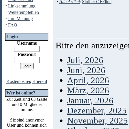
·
Alte Artikel
:
Stoiber OFFline
·
Linksammlung
·
Weiterempfehlen
·
Ihre Meinung
·
FAQ
Login
Username
Bitte den anzuzeig
Passwort
Juli, 2026
Juni, 2026
April, 2026
Kostenlos registrieren!
März, 2026
Wer ist online?
Januar, 2026
Zur Zeit sind 63 Gäste
und 0 Mitglieder
Dezember, 2025
online.
November, 2025
Sie sind anonymer
User und können sich