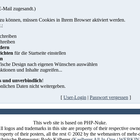
E-Mail zugesandt.)
zu können, müssen Cookies in Ihrem Browser aktiviert werden.
.:
chreiben
hreiben
ndern
ichten
für die Startseite einstellen
en
fische Design
nach eigenen Wünschen auswählen
ktionen und Inhalte zugreifen...
s und unverbindlich
!
önlichen Daten nicht weitergeben.
[
User-Login
|
Passwort vergessen
]
This web site is based on PHP-Nuke.
ll logos and trademarks in this site are property of their respective owne
perty of their posters, all the rest © 2002 by the webmasters of meh
chnische Betreuung: Bodo Kälberer (
Kaelberer All-In-One
/
WEBKIN