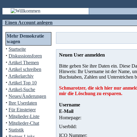
Einen Account anlegen
Mehr Demokratie
wagen
·
Startseite
·
Neuen User anmelden
Diskussionsforen
·
Artikel Themen
Bitte geben Sie ihre Daten ein. Diese D
·
Artikel schreiben
Hinweis: Ihr Username ist der Name, un
·
Artikelarchiv
Buchstaben, Zahlen und Unterstrichen b
·
Artikel Top 10
Schmarotzer, die sich hier nur anme
·
Artikel-Suche
mir die Löschung zu ersparen.
·
Neues/Änderungen
·
Ihre Userdaten
Username
·
Für Einsteiger
E-Mail
·
Mitglieder-Liste
Homepage:
·
Mitglieder-Chat
Userbild:
·
Statistik
ICQ Nummer:
·
Partner-Links