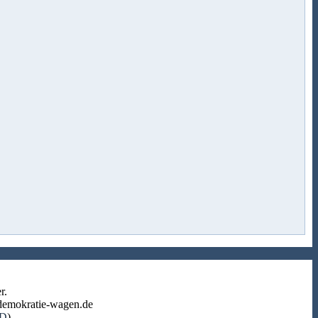
r.
r-demokratie-wagen.de
D
).