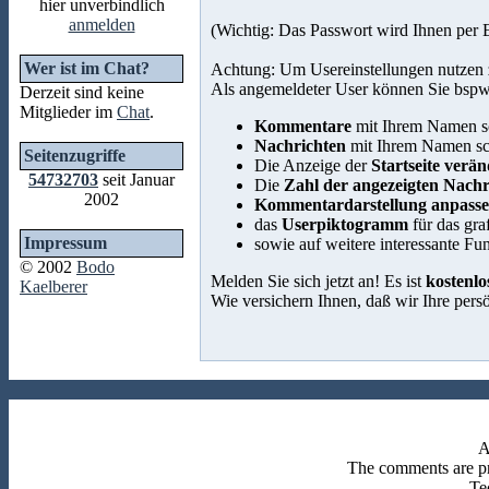
hier unverbindlich
anmelden
(Wichtig: Das Passwort wird Ihnen per 
Wer ist im Chat?
Achtung: Um Usereinstellungen nutzen 
Als angemeldeter User können Sie bspw
Derzeit sind keine
Mitglieder im
Chat
.
Kommentare
mit Ihrem Namen s
Nachrichten
mit Ihrem Namen sc
Seitenzugriffe
Die Anzeige der
Startseite verä
54732703
seit Januar
Die
Zahl der angezeigten Nachr
2002
Kommentardarstellung anpass
das
Userpiktogramm
für das gra
Impressum
sowie auf weitere interessante Fun
© 2002
Bodo
Melden Sie sich jetzt an! Es ist
kostenlo
Kaelberer
Wie versichern Ihnen, daß wir Ihre pers
A
The comments are pro
Te