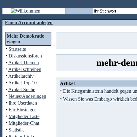
Einen Account anlegen
Mehr Demokratie
wagen
·
Startseite
·
Diskussionsforen
mehr-demo
·
Artikel Themen
·
Artikel schreiben
·
Artikelarchiv
·
Artikel Top 10
Artikel
·
Artikel-Suche
·
Die Kriegsministerin handelt gegen u
·
Neues/Änderungen
·
Wissen Sie was Embargo wirklich bed
·
Ihre Userdaten
·
Für Einsteiger
·
Mitglieder-Liste
·
Mitglieder-Chat
·
Statistik
·
Partner-Links