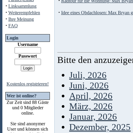
·
Radtour für die Wohnung: Max Bryan
·
Linksammlung
·
·
Weiterempfehlen
Idee eines Obdachlosen: Max Bryan 
·
Ihre Meinung
·
FAQ
Login
Username
Passwort
Bitte den anzuzeig
Juli, 2026
Juni, 2026
Kostenlos registrieren!
April, 2026
Wer ist online?
Zur Zeit sind 88 Gäste
März, 2026
und 0 Mitglieder
online.
Januar, 2026
Sie sind anonymer
Dezember, 2025
User und können sich