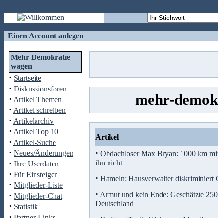
Einen Account anlegen
Mehr Demokratie
wagen
·
Startseite
·
Diskussionsforen
mehr-demokr
·
Artikel Themen
·
Artikel schreiben
·
Artikelarchiv
·
Artikel Top 10
Artikel
·
Artikel-Suche
·
·
Neues/Änderungen
Obdachloser Max Bryan: 1000 km mit
·
ihn nicht
Ihre Userdaten
·
Für Einsteiger
·
Hameln: Hausverwalter diskriminiert
·
Mitglieder-Liste
·
·
Armut und kein Ende: Geschätzte 250
Mitglieder-Chat
Deutschland
·
Statistik
·
Partner-Links