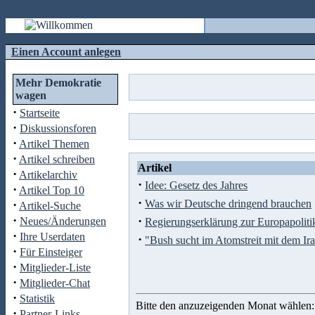
Einen Account anlegen
Mehr Demokratie
wagen
·
Startseite
·
Diskussionsforen
·
Artikel Themen
·
Artikel schreiben
Artikel
·
Artikelarchiv
·
Idee: Gesetz des Jahres
·
Artikel Top 10
·
·
Was wir Deutsche dringend brauchen
Artikel-Suche
·
·
Neues/Änderungen
Regierungserklärung zur Europapolit
·
Ihre Userdaten
·
"Bush sucht im Atomstreit mit dem Ir
·
Für Einsteiger
·
Mitglieder-Liste
·
Mitglieder-Chat
·
Statistik
Bitte den anzuzeigenden Monat wählen:
·
Partner-Links