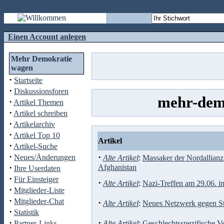
Einen Account anlegen
Mehr Demokratie
wagen
·
Startseite
·
Diskussionsforen
mehr-demo
·
Artikel Themen
·
Artikel schreiben
·
Artikelarchiv
·
Artikel Top 10
Artikel
·
Artikel-Suche
·
·
Neues/Änderungen
Alte Artikel
:
Massaker der Nordallianz
·
Afghanistan
Ihre Userdaten
·
Für Einsteiger
·
Alte Artikel
:
Nazi-Treffen am 29.06. in
·
Mitglieder-Liste
·
Mitglieder-Chat
·
Alte Artikel
:
Neues Netzwerk gegen St
·
Statistik
·
·
Partner-Links
Alte Artikel
:
Geschlechtsspezifische V