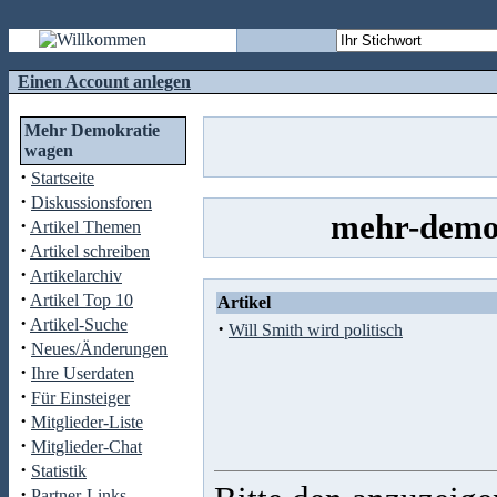
Einen Account anlegen
Mehr Demokratie
wagen
·
Startseite
·
Diskussionsforen
mehr-demok
·
Artikel Themen
·
Artikel schreiben
·
Artikelarchiv
·
Artikel Top 10
Artikel
·
Artikel-Suche
·
Will Smith wird politisch
·
Neues/Änderungen
·
Ihre Userdaten
·
Für Einsteiger
·
Mitglieder-Liste
·
Mitglieder-Chat
·
Statistik
·
Partner-Links