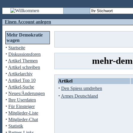
Einen Account anlegen
Mehr Demokratie
wagen
·
Startseite
·
Diskussionsforen
mehr-demo
·
Artikel Themen
·
Artikel schreiben
·
Artikelarchiv
·
Artikel Top 10
Artikel
·
Artikel-Suche
·
Den Spiess umdrehen
·
Neues/Änderungen
·
Armes Deutschland
·
Ihre Userdaten
·
Für Einsteiger
·
Mitglieder-Liste
·
Mitglieder-Chat
·
Statistik
·
Partner-Links