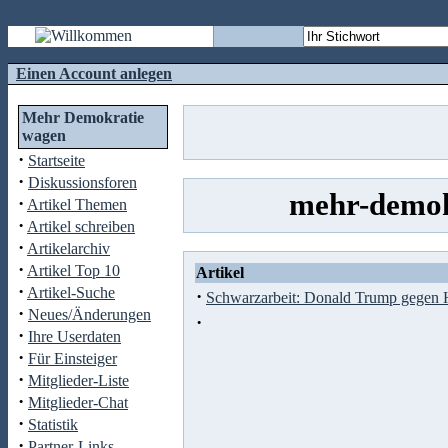
Einen Account anlegen
Mehr Demokratie
wagen
·
Startseite
·
Diskussionsforen
mehr-demok
·
Artikel Themen
·
Artikel schreiben
·
Artikelarchiv
·
Artikel Top 10
Artikel
·
Artikel-Suche
·
Schwarzarbeit: Donald Trump gegen 
·
Neues/Änderungen
·
·
Ihre Userdaten
·
Für Einsteiger
·
Mitglieder-Liste
·
Mitglieder-Chat
·
Statistik
·
Partner-Links