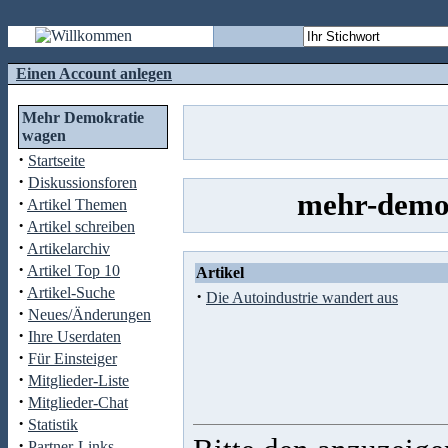
Einen Account anlegen
Mehr Demokratie
wagen
·
Startseite
·
Diskussionsforen
mehr-demok
·
Artikel Themen
·
Artikel schreiben
·
Artikelarchiv
·
Artikel Top 10
Artikel
·
Artikel-Suche
·
Die Autoindustrie wandert aus
·
Neues/Änderungen
·
Ihre Userdaten
·
Für Einsteiger
·
Mitglieder-Liste
·
Mitglieder-Chat
·
Statistik
·
Partner-Links