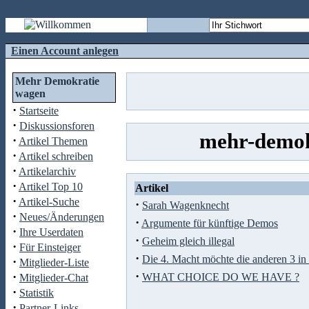
Einen Account anlegen
Mehr Demokratie
wagen
·
Startseite
·
Diskussionsforen
mehr-demok
·
Artikel Themen
·
Artikel schreiben
·
Artikelarchiv
·
Artikel Top 10
Artikel
·
Artikel-Suche
·
Sarah Wagenknecht
·
Neues/Änderungen
·
Argumente für künftige Demos
·
Ihre Userdaten
·
Geheim gleich illegal
·
Für Einsteiger
·
Die 4. Macht möchte die anderen 3 in
·
Mitglieder-Liste
·
·
WHAT CHOICE DO WE HAVE ?
Mitglieder-Chat
·
Statistik
·
Partner-Links