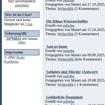
Erstellt von
pabstha
hier unverbindlich
Freigegeben von Master am 27.10.2025,
anmelden
Thema:
Weltpolitik
(2 Kommentare)
Wer ist im Chat?
Derzeit sind keine
Die Klima-Wissenschaftler
Mitglieder im
Chat
.
Erstellt von
pabstha
Freigegeben von Master am 15.10.2025,
Seitenzugriffe
Thema:
Weltpolitik
(5 Kommentare)
54794832
seit Januar
2002
Ami go home
Erstellt von
pabstha
Impressum
Freigegeben von Master am 09.09.2025,
© 2002
Bodo
Thema:
Weltpolitik
(kein Kommentar)
Kaelberer
Soldaten sind Mörder (Antwort)
Erstellt von
pabstha
Freigegeben von Master am 28.08.2025,
Thema:
Weltpolitik
( 1 Kommentar)
Gefährliche Dummheit
Erstellt von
pabstha