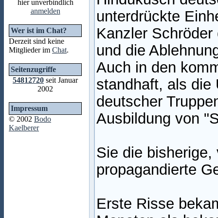
hier unverbindlich
anmelden
unterdrückte Einh
Kanzler Schröder 
Wer ist im Chat?
Derzeit sind keine
und die Ablehnun
Mitglieder im
Chat
.
Auch in den komm
Seitenzugriffe
54812720
seit Januar
standhaft, als die
2002
deutscher Truppen 
Impressum
Ausbildung von "S
© 2002
Bodo
Kaelberer
Sie die bisherige,
propagandierte G
Erste Risse bekam