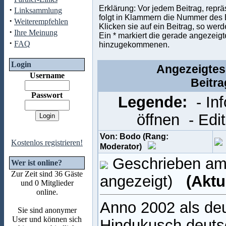
Erklärung: Vor jedem Beitrag, repr
·
Linksammlung
folgt in Klammern die Nummer des Be
·
Weiterempfehlen
Klicken sie auf ein Beitrag, so wer
·
Ihre Meinung
Ein * markiert die gerade angezeigte
·
FAQ
hinzugekommenen.
Login
Angezeigtes
Username
Beitr
Passwort
Legende:
- In
öffnen
- Edi
Von: Bodo (Rang:
Kostenlos registrieren!
Moderator)
Geschrieben am:
Wer ist online?
Zur Zeit sind 36 Gäste
angezeigt)
(Aktu
und 0 Mitglieder
online.
Anno 2002 als de
Sie sind anonymer
User und können sich
Hindukusch deutsc