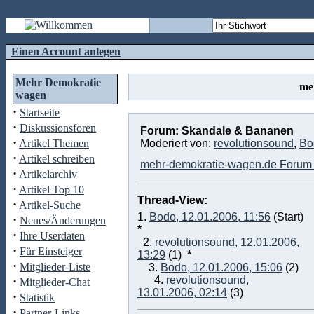
Einen Account anlegen
Mehr Demokratie
me
wagen
·
Startseite
·
Diskussionsforen
Forum: Skandale & Bananen
·
Artikel Themen
Moderiert von:
revolutionsound
,
Bo
·
Artikel schreiben
mehr-demokratie-wagen.de Forum 
·
Artikelarchiv
·
Artikel Top 10
Thread-View:
·
Artikel-Suche
1.
Bodo, 12.01.2006, 11:56
(Start)
·
Neues/Änderungen
*
·
Ihre Userdaten
2.
revolutionsound, 12.01.2006,
·
Für Einsteiger
13:29
(1)
*
·
Mitglieder-Liste
3.
Bodo, 12.01.2006, 15:06
(2)
·
4.
revolutionsound,
Mitglieder-Chat
13.01.2006, 02:14
(3)
·
Statistik
·
Partner-Links