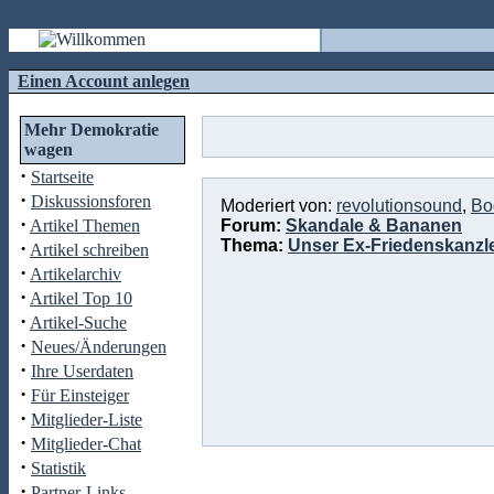
Einen Account anlegen
Mehr Demokratie
wagen
·
Startseite
·
Diskussionsforen
Moderiert von:
revolutionsound
,
Bo
·
Artikel Themen
Forum:
Skandale & Bananen
Thema:
Unser Ex-Friedenskanzl
·
Artikel schreiben
·
Artikelarchiv
·
Artikel Top 10
·
Artikel-Suche
·
Neues/Änderungen
·
Ihre Userdaten
·
Für Einsteiger
·
Mitglieder-Liste
·
Mitglieder-Chat
·
Statistik
·
Partner-Links