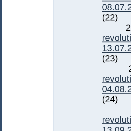
08.07.
(22)
24
revolu
13.07.
(23)
25
revolu
04.08.
(24)
26
revolu
13.09.