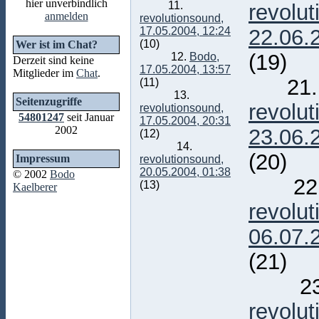
hier unverbindlich
11.
revolu
anmelden
revolutionsound,
17.05.2004, 12:24
22.06.
(10)
Wer ist im Chat?
(19)
12.
Bodo,
Derzeit sind keine
17.05.2004, 13:57
Mitglieder im
Chat
.
21.
(11)
13.
Seitenzugriffe
revolu
revolutionsound,
54801247
seit Januar
17.05.2004, 20:31
2002
23.06.
(12)
14.
(20)
Impressum
revolutionsound,
20.05.2004, 01:38
© 2002
Bodo
22
(13)
Kaelberer
revolu
06.07.
(21)
23
revolu