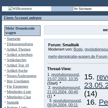
Einen Account anlegen
Mehr Demokratie
me
wagen
·
Startseite
·
Diskussionsforen
Forum: Smalltalk
·
Artikel Themen
Moderiert von:
Bodo
,
revolutionso
·
Artikel schreiben
mehr-demokratie-wagen.de Forum 
·
Artikelarchiv
·
Artikel Top 10
Thread-View:
·
Artikel-Suche
1.
revolutionsound,
15.
rev
·
Neues/Änderungen
15.07.2003, 10:35
·
Ihre Userdaten
23.05.
(Start)
*
·
Für Einsteiger
2.
revolutionsound,
·
(14)
Mitglieder-Liste
21.03.2004, 00:40
·
(1)
*
Mitglieder-Chat
16.
Pe
3.
revolutionsound,
·
Statistik
09.04.2004, 00:11
·
Partner-Links