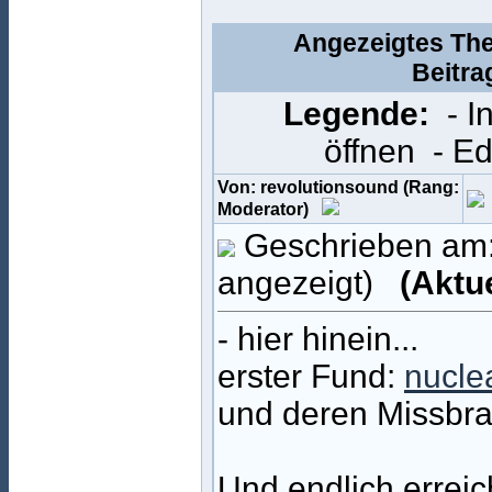
Angezeigtes The
Beitra
Legende:
- 
öffnen
- E
Von: revolutionsound (Rang:
Moderator)
Geschrieben am:
angezeigt)
(Aktu
- hier hinein...
erster Fund:
nucle
und deren Missbr
Und endlich erreic