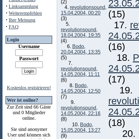
23.05.
(2)
·
Linksammlung
4.
revolutionsound,
(15)
·
15.04.2004, 00:20
Weiterempfehlen
(3)
·
Ihre Meinung
17.
re
5.
·
FAQ
revolutionsound,
24.05.
18.04.2004, 19:35
Login
(4)
(16)
Username
6.
Bodo,
20.04.2004, 13:35
18.
P
(5)
Passwort
7.
24.05.
revolutionsound,
14.05.2004, 11:11
(17)
(6)
8.
Bodo,
19.
Kostenlos registrieren!
14.05.2004, 12:50
(7)
revolu
Wer ist online?
9.
Zur Zeit sind 66 Gäste
revolutionsound,
24.05.
und 0 Mitglieder
14.05.2004, 22:16
online.
(8)
(18)
10.
Bodo,
Sie sind anonymer
15.05.2004, 13:27
20.
User und können sich
(9)