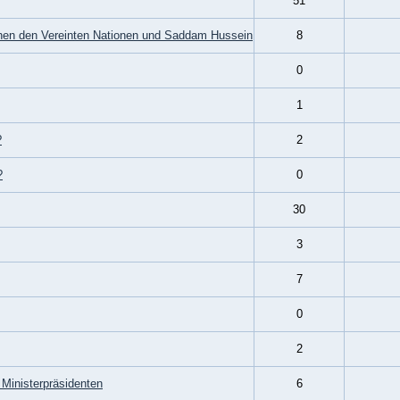
51
hen den Vereinten Nationen und Saddam Hussein
8
0
1
?
2
?
0
30
3
7
0
2
Ministerpräsidenten
6