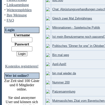
600.000
·
Linksammlung
·
Chat: Abrüstungsverhandlungen zwisc
Weiterempfehlen
·
Ihre Meinung
Gleich zwei Mal Zehnjähriges
·
FAQ
Mikronationen - Spielerische Politik
Login
Username
Ist mein Benutzername noch passend
Passwort
Politisches “Dinner for one” in Oktober
Bin mal weg
April-April!
Kostenlos registrieren!
bin mal wieder da
Wer ist online?
Zur Zeit sind 100 Gäste
Nummer 200
und 0 Mitglieder
online.
Patzersammlung
Sie sind anonymer
Mutmassliches Zitat vom Bayerischen 
User und können sich