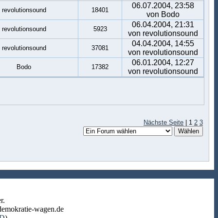
06.07.2004, 23:58
revolutionsound
18401
von Bodo
06.04.2004, 21:31
revolutionsound
5923
von revolutionsound
04.04.2004, 14:55
revolutionsound
37081
von revolutionsound
06.01.2004, 12:27
Bodo
17382
von revolutionsound
Nächste Seite
| 1
2
3
r.
r-demokratie-wagen.de
D
).