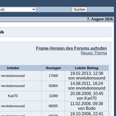
7. August 2026
alk
Frame-Version des Forums aufrufen
Neues Thema
Initiator
Anzeigen
Letzter Beitrag
19.02.2013, 12:36
revolutionsound
17569
von revolutionsound
14.08.2011, 16:24
revolutionsound
92864
von revolutionsound
20.08.2009, 10:45
Karl70
11099
von Karl70
11.02.2008, 09:38
revolutionsound
86055
von Bodo
19.10.2006, 22:41