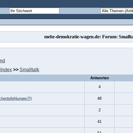
mehr-demokratie-wagen.de: Forum: Smallt
und
Index
>>
Smalltalk
Antworten
4
chentpfehlungen?!)
48
2
41