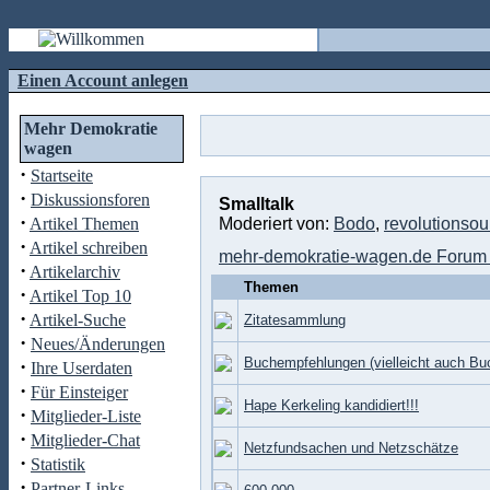
Einen Account anlegen
Mehr Demokratie
wagen
·
Startseite
·
Diskussionsforen
Smalltalk
·
Artikel Themen
Moderiert von:
Bodo
,
revolutionso
·
Artikel schreiben
mehr-demokratie-wagen.de Forum 
·
Artikelarchiv
Themen
·
Artikel Top 10
·
Artikel-Suche
Zitatesammlung
·
Neues/Änderungen
Buchempfehlungen (vielleicht auch Bu
·
Ihre Userdaten
·
Für Einsteiger
Hape Kerkeling kandidiert!!!
·
Mitglieder-Liste
·
Mitglieder-Chat
Netzfundsachen und Netzschätze
·
Statistik
·
Partner-Links