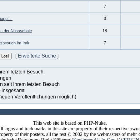
7
appt...
0
in der Nussschale
18
gsbesuch im Irak
7
[
Erweiterte Suche
]
hrem letzten Besuch
ungen
 seit Ihrem letzten Besuch
n insgesamt
neuen Veröffentlichungen möglich)
This web site is based on PHP-Nuke.
ll logos and trademarks in this site are property of their respective owne
perty of their posters, all the rest © 2002 by the webmasters of meh
chnische Betreuung: Bodo Kälberer (
Kaelberer All-In-One
/
WEBKIN