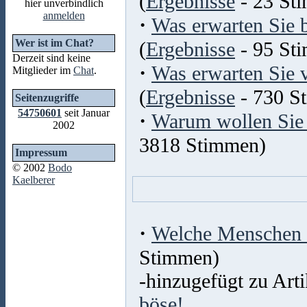
(
Ergebnisse
- 23 St
hier unverbindlich
anmelden
·
Was erwarten Sie 
Wer ist im Chat?
(
Ergebnisse
- 95 St
Derzeit sind keine
·
Was erwarten Sie 
Mitglieder im
Chat
.
(
Ergebnisse
- 730 S
Seitenzugriffe
54750601
seit Januar
·
Warum wollen Sie 
2002
3818 Stimmen)
Impressum
© 2002
Bodo
Kaelberer
·
Welche Menschen 
Stimmen)
-hinzugefügt zu Arti
böse!