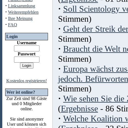
·
Linksammlung
·
Soll Scientology 
·
Weiterempfehlen
Stimmen)
·
Ihre Meinung
·
FAQ
·
Geht der Streik de
Login
Stimmen)
Username
·
Braucht die Welt 
Passwort
Stimmen)
·
Europa wächst zus
jedoch. Befürworten
Kostenlos registrieren!
Stimmen)
Wer ist online?
·
Wie sehen Sie die
Zur Zeit sind 98 Gäste
und 0 Mitglieder
(
Ergebnisse
- 86 St
online.
·
Welche Koalition 
Sie sind anonymer
User und können sich