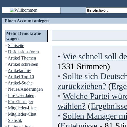
Einen Account anlegen
Mehr Demokratie
wagen
·
Startseite
·
Diskussionsforen
·
Wie schnell soll d
·
Artikel Themen
·
1331 Stimmen)
Artikel schreiben
·
Artikelarchiv
·
Sollte sich Deutsc
·
Artikel Top 10
·
Artikel-Suche
zurückziehen?
(
Erge
·
Neues/Änderungen
·
Welche Partei wür
·
Ihre Userdaten
·
Für Einsteiger
wählen?
(
Ergebniss
·
Mitglieder-Liste
·
·
Sollen Manager mi
Mitglieder-Chat
·
Statistik
(
Ergebnisse
- 81 St
·
Partner-Links