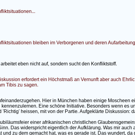
liktsituationen...
nfliktsituationen bleiben im Verborgenen und deren Aufarbeitun
rbeitet eben nicht auf, sondern sucht den Konfliktstoff.
 Diskussion erfordert ein Höchstmaß an Vernunft aber auch Ehrli
m Tibis zu sagen.
ufeinanderzugehen. Hier in München haben einige Moscheen ei
e kennenzulernen. Eine schöne Initiative. Besonders wenn es 
'Richtig' heissen, mit von der Partie. Aufgeklärte Diskussion: da
ubiläumsfeier einer afrikanischen christlichen Glaubensgemeins
inn. Das widerspricht eigentlich der Aufklärung. Was mir auch a
t und zu dem gemacht hat, was es gerade ist. Das wundert, da 