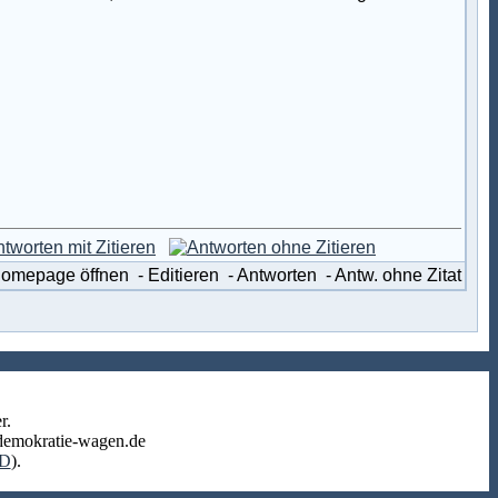
Homepage öffnen
- Editieren
- Antworten
- Antw. ohne Zitat
r.
r-demokratie-wagen.de
D
).