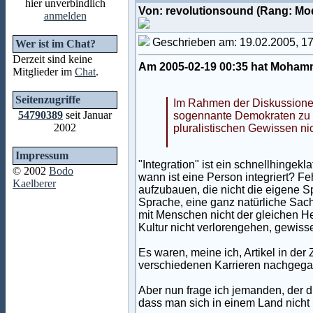
hier unverbindlich
Von: revolutionsound (Rang: Mo
anmelden
Geschrieben am: 19.02.2005, 1
Wer ist im Chat?
Derzeit sind keine
Am 2005-02-19 00:35 hat Moham
Mitglieder im
Chat
.
Seitenzugriffe
Im Rahmen der Diskussionen 
54790389
seit Januar
sogennante Demokraten zu 
2002
pluralistischen Gewissen nic
Impressum
"Integration" ist ein schnellhingekl
© 2002
Bodo
wann ist eine Person integriert? Fe
Kaelberer
aufzubauen, die nicht die eigene Sp
Sprache, eine ganz natürliche Sach
mit Menschen nicht der gleichen He
Kultur nicht verlorengehen, gewiss
Es waren, meine ich, Artikel in de
verschiedenen Karrieren nachgega
Aber nun frage ich jemanden, der 
dass man sich in einem Land nicht 