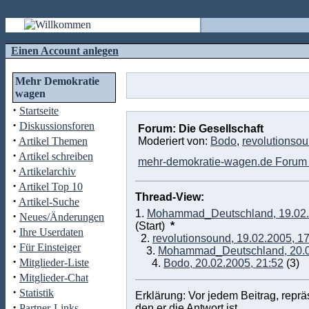
Einen Account anlegen
Mehr Demokratie
wagen
·
Startseite
·
Diskussionsforen
Forum: Die Gesellschaft
·
Artikel Themen
Moderiert von:
Bodo
,
revolutionso
·
Artikel schreiben
mehr-demokratie-wagen.de Forum 
·
Artikelarchiv
·
Artikel Top 10
Thread-View:
·
Artikel-Suche
1.
Mohammad_Deutschland, 19.02.
·
Neues/Änderungen
(Start)
*
·
Ihre Userdaten
2.
revolutionsound, 19.02.2005, 1
·
Für Einsteiger
3.
Mohammad_Deutschland, 20.0
·
Mitglieder-Liste
4.
Bodo, 20.02.2005, 21:52
(3)
·
Mitglieder-Chat
·
Statistik
Erklärung: Vor jedem Beitrag, repr
·
Partner-Links
den er die Antwort ist.