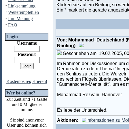
Klicken sie auf ein Beitrag, so wer
·
Linksammlung
Ein * markiert die gerade angezeigt
·
Weiterempfehlen
·
Ihre Meinung
·
FAQ
Login
Von: Mohammad_Deutschland (
Username
Neuling)
Geschrieben am: 19.02.2005, 0
Passwort
Im Rahmen der Diskussionen um die 
Demokraten zu dem Thema "Integra
den Schlips zu treten. Die Wurzeln
des rechten Flügels überlassen. Die
Kostenlos registrieren!
"Gutmenschen-Mentalität", um es m
Wer ist online?
Mohammad Rezvani, Hannover
Zur Zeit sind 71 Gäste
und 0 Mitglieder
_________________
online.
Es lebe der Unterschied.
Sie sind anonymer
Aktionen:
User und können sich