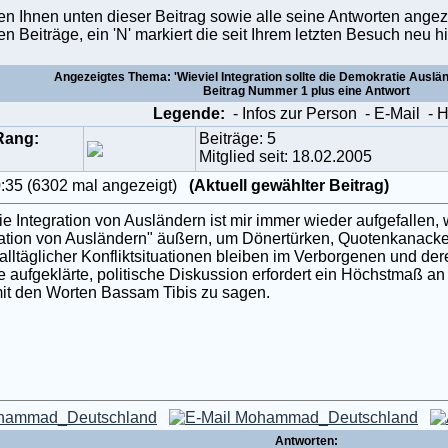
den Ihnen unten dieser Beitrag sowie alle seine Antworten angez
en Beiträge, ein 'N' markiert die seit Ihrem letzten Besuch ne
Angezeigtes Thema: 'Wieviel Integration sollte die Demokratie Auslä
Beitrag Nummer 1 plus eine Antwort
Legende:
- Infos zur Person
- E-Mail
- 
Rang:
Beiträge: 5
Mitglied seit: 18.02.2005
0:35 (6302 mal angezeigt)
(Aktuell gewählter Beitrag)
Integration von Ausländern ist mir immer wieder aufgefallen, 
tion von Ausländern" äußern, um Dönertürken, Quotenkanacken
 alltäglicher Konfliktsituationen bleiben im Verborgenen und d
 aufgeklärte, politische Diskussion erfordert ein Höchstmaß an
it den Worten Bassam Tibis zu sagen.
Antworten: