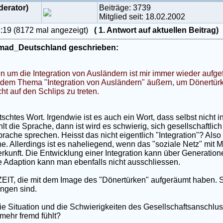
derator)
Beiträge: 3739
Mitglied seit: 18.02.2002
7:19 (8172 mal angezeigt)
( 1. Antwort auf aktuellen Beitrag
mad_Deutschland geschrieben:
um die Integration von Ausländern ist mir immer wieder aufgefa
dem Thema "Integration von Ausländern" äußern, um Dönertü
ht auf den Schlips zu treten.
atschtes Wort. Irgendwie ist es auch ein Wort, dass selbst nicht in
hlt die Sprache, dann ist wird es schwierig, sich gesellschaftlic
rache sprechen. Heisst das nicht eigentlich "Integration"? Also 
e. Allerdings ist es naheliegend, wenn das "soziale Netz" mit 
rkunft. Die Entwicklung einer Integration kann über Generatio
e Adaption kann man ebenfalls nicht ausschliessen.
r ZEIT, die mit dem Image des "Dönertürken" aufgeräumt haben. 
ngen sind.
die Situation und die Schwierigkeiten des Gesellschaftsanschl
mehr fremd fühlt?