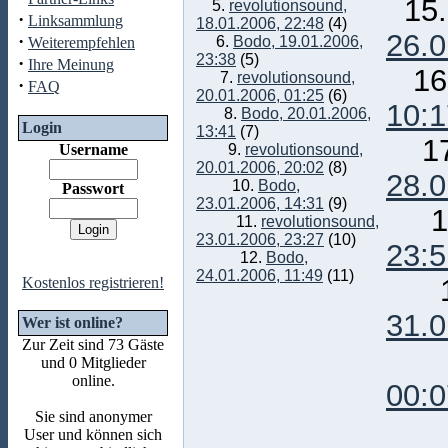
15
5.
revolutionsound,
·
Linksammlung
18.01.2006, 22:48
(4)
26.0
·
6.
Bodo, 19.01.2006,
Weiterempfehlen
23:38
(5)
·
Ihre Meinung
16
7.
revolutionsound,
·
FAQ
20.01.2006, 01:25
(6)
10:1
8.
Bodo, 20.01.2006,
Login
13:41
(7)
17
Username
9.
revolutionsound,
20.01.2006, 20:02
(8)
28.0
10.
Bodo,
Passwort
23.01.2006, 14:31
(9)
1
11.
revolutionsound,
23.01.2006, 23:27
(10)
23:5
12.
Bodo,
24.01.2006, 11:49
(11)
1
Kostenlos registrieren!
31.0
Wer ist online?
Zur Zeit sind 73 Gäste
2
und 0 Mitglieder
online.
00:0
Sie sind anonymer
2
User und können sich