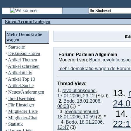
Einen Account anlegen
Mehr Demokratie
me
wagen
·
Startseite
·
Diskussionsforen
Forum: Parteien Allgemein
·
Artikel Themen
Moderiert von:
Bodo
,
revolutionso
·
Artikel schreiben
mehr-demokratie-wagen.de Forum 
·
Artikelarchiv
·
Artikel Top 10
Thread-View:
·
Artikel-Suche
1.
revolutionsound,
13.
·
Neues/Änderungen
17.01.2006, 23:12
(Start)
·
Ihre Userdaten
24.0
2.
Bodo, 18.01.2006,
·
Für Einsteiger
00:08
(1)
*
·
14.
Mitglieder-Liste
3.
revolutionsound,
·
18.01.2006, 10:59
(2)
*
Mitglieder-Chat
22:1
4.
Bodo, 18.01.2006,
·
Statistik
13:47
(3)
·
Partner-Links