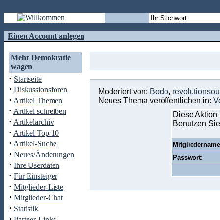
Einen Account anlegen
Mehr Demokratie
wagen
·
Startseite
·
Diskussionsforen
Moderiert von:
Bodo
,
revolutionso
·
Artikel Themen
Neues Thema veröffentlichen in:
V
·
Artikel schreiben
Diese Aktion 
·
Artikelarchiv
Benutzen Sie
·
Artikel Top 10
·
Artikel-Suche
Mitgliedername
·
Neues/Änderungen
Passwort:
·
Ihre Userdaten
·
Für Einsteiger
·
Mitglieder-Liste
·
Mitglieder-Chat
·
Statistik
·
Partner-Links