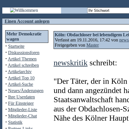
Einen Account anlegen
Mehr Demokratie
Köln: Obdachloser bei lebendigem Leib
wagen
Verfasst am 19.11.2016, 17:42 von
newsk
Freigegeben von
Master
·
Startseite
·
Diskussionsforen
·
Artikel Themen
newskritik
schreibt:
·
Artikel schreiben
·
Artikelarchiv
·
Artikel Top 10
"Der Täter, der in Köl
·
Artikel-Suche
und dann angezündet ha
·
Neues/Änderungen
·
Ihre Userdaten
Staatsanwaltschaft han
·
Für Einsteiger
aus der Obdachlosen-Sz
·
Mitglieder-Liste
·
Mitglieder-Chat
Nähe des Kölner Haupt
·
Statistik
·
Partner-Links