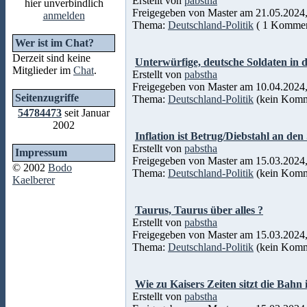
Erstellt von
pabstha
hier unverbindlich
Freigegeben von Master am 21.05.2024,
anmelden
Thema:
Deutschland-Politik
( 1 Kommen
Wer ist im Chat?
Derzeit sind keine
Unterwürfige, deutsche Soldaten in d
Mitglieder im
Chat
.
Erstellt von
pabstha
Freigegeben von Master am 10.04.2024,
Seitenzugriffe
Thema:
Deutschland-Politik
(kein Komm
54784473
seit Januar
2002
Inflation ist Betrug/Diebstahl an de
Erstellt von
pabstha
Impressum
Freigegeben von Master am 15.03.2024,
© 2002
Bodo
Thema:
Deutschland-Politik
(kein Komm
Kaelberer
Taurus, Taurus über alles ?
Erstellt von
pabstha
Freigegeben von Master am 15.03.2024,
Thema:
Deutschland-Politik
(kein Komm
Wie zu Kaisers Zeiten sitzt die Bah
Erstellt von
pabstha