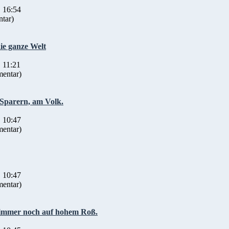
 16:54
tar)
ie ganze Welt
 11:21
entar)
n Sparern, am Volk.
 10:47
entar)
 10:47
entar)
n immer noch auf hohem Roß.