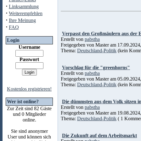
·
Linksammlung
·
Weiterempfehlen
·
Ihre Meinung
·
FAQ
Verpasst den Großmäulern aus der E
Erstellt von
pabstha
Login
Freigegeben von Master am 17.09.2024,
Username
Thema:
Deutschland-Politik
(kein Komm
Passwort
Vorschlag für die "greenhorns"
Erstellt von
pabstha
Freigegeben von Master am 05.09.2024,
Thema:
Deutschland-Politik
(kein Komm
Kostenlos registrieren!
Wer ist online?
Die dümmsten aus dem Volk sitzen i
Erstellt von
pabstha
Zur Zeit sind 82 Gäste
Freigegeben von Master am 19.08.2024,
und 0 Mitglieder
Thema:
Deutschland-Politik
( 1 Kommen
online.
Sie sind anonymer
Die Zukunft auf dem Arbeitsmarkt
User und können sich