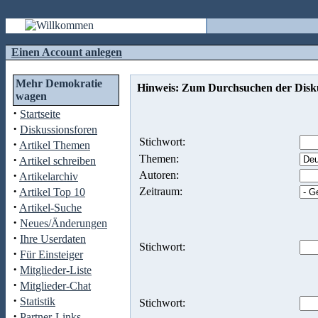
Einen Account anlegen
Mehr Demokratie
Hinweis: Zum Durchsuchen der Disku
wagen
·
Startseite
·
Diskussionsforen
Stichwort:
·
Artikel Themen
·
Themen:
Artikel schreiben
·
Autoren:
Artikelarchiv
·
Zeitraum:
Artikel Top 10
·
Artikel-Suche
·
Neues/Änderungen
·
Ihre Userdaten
Stichwort:
·
Für Einsteiger
·
Mitglieder-Liste
·
Mitglieder-Chat
·
Statistik
Stichwort:
·
Partner-Links