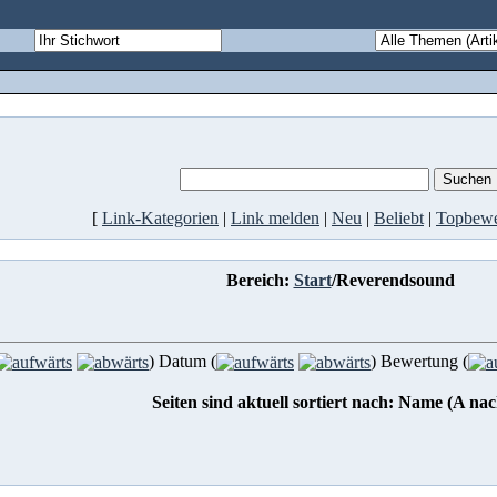
[
Link-Kategorien
|
Link melden
|
Neu
|
Beliebt
|
Topbewe
Bereich:
Start
/Reverendsound
) Datum (
) Bewertung (
Seiten sind aktuell sortiert nach: Name (A na