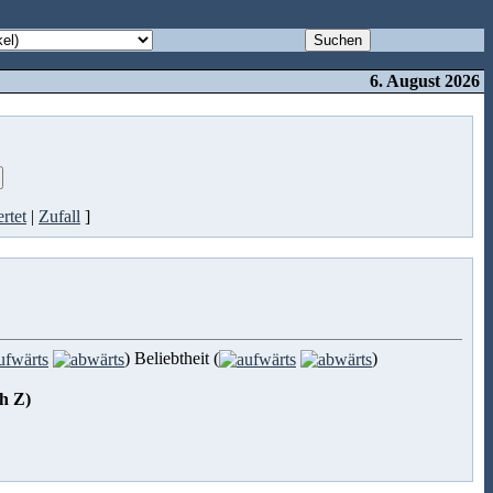
6. August 2026
rtet
|
Zufall
]
) Beliebtheit (
)
ch Z)