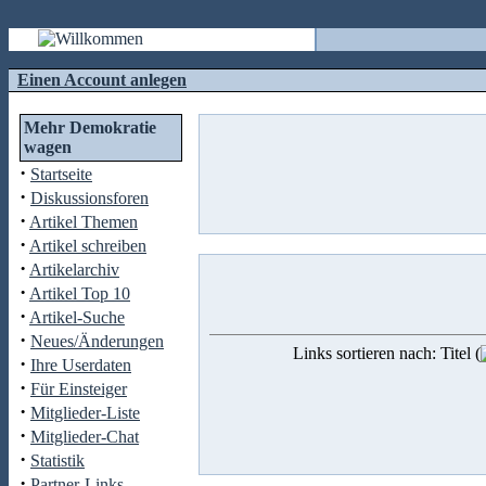
Einen Account anlegen
Mehr Demokratie
wagen
·
Startseite
·
Diskussionsforen
·
Artikel Themen
·
Artikel schreiben
·
Artikelarchiv
·
Artikel Top 10
·
Artikel-Suche
·
Neues/Änderungen
Links sortieren nach: Titel (
·
Ihre Userdaten
·
Für Einsteiger
·
Mitglieder-Liste
·
Mitglieder-Chat
·
Statistik
·
Partner-Links