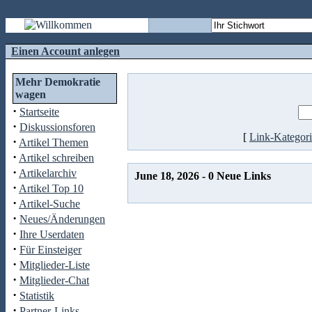
Einen Account anlegen
Mehr Demokratie
wagen
·
Startseite
·
Diskussionsforen
[
Link-Kategor
·
Artikel Themen
·
Artikel schreiben
·
Artikelarchiv
June 18, 2026 - 0 Neue Links
·
Artikel Top 10
·
Artikel-Suche
·
Neues/Änderungen
·
Ihre Userdaten
·
Für Einsteiger
·
Mitglieder-Liste
·
Mitglieder-Chat
·
Statistik
·
Partner-Links