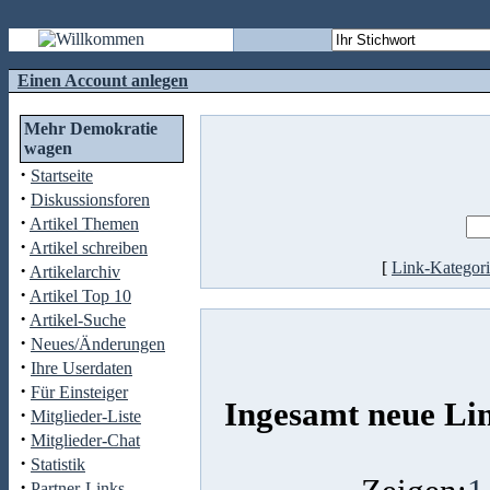
Einen Account anlegen
Mehr Demokratie
wagen
·
Startseite
·
Diskussionsforen
·
Artikel Themen
·
Artikel schreiben
[
Link-Kategor
·
Artikelarchiv
·
Artikel Top 10
·
Artikel-Suche
·
Neues/Änderungen
·
Ihre Userdaten
·
Für Einsteiger
Ingesamt neue Li
·
Mitglieder-Liste
·
Mitglieder-Chat
·
Statistik
·
Partner-Links