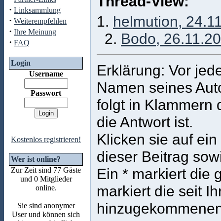
Thread-View:
·
Linksammlung
1.
helmution, 24.1
·
Weiterempfehlen
·
Ihre Meinung
2.
Bodo, 26.11.20
·
FAQ
Login
Erklärung: Vor jed
Username
Namen seines Auto
Passwort
folgt in Klammern 
die Antwort ist.
Klicken sie auf ei
Kostenlos registrieren!
dieser Beitrag sow
Wer ist online?
Ein * markiert die 
Zur Zeit sind 77 Gäste
und 0 Mitglieder
markiert die seit 
online.
hinzugekommenen
Sie sind anonymer
User und können sich