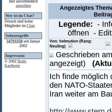
hier unverbindlich
anmelden
Angezeigtes Thema
Beitra
Wer ist im Chat?
Derzeit sind keine
Legende:
- In
Mitglieder im
Chat
.
öffnen
- Edi
Seitenzugriffe
54793358
seit Januar
Von: helmution (Rang:
2002
Neuling)
Geschrieben am:
Impressum
© 2002
Bodo
angezeigt)
(Aktu
Kaelberer
Ich finde möglich
den NATO-Staaten 
Iran weiter am Ba
http://www.stern.d