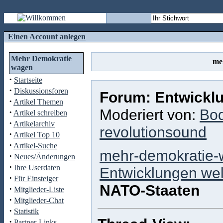
Einen Account anlegen
Mehr Demokratie
me
wagen
·
Startseite
·
Diskussionsforen
Forum: Entwicklu
·
Artikel Themen
Moderiert von:
Bo
·
Artikel schreiben
·
Artikelarchiv
revolutionsound
·
Artikel Top 10
·
Artikel-Suche
mehr-demokratie-
·
Neues/Änderungen
·
Ihre Userdaten
Entwicklungen wel
·
Für Einsteiger
NATO-Staaten
·
Mitglieder-Liste
·
Mitglieder-Chat
·
Statistik
·
Partner-Links