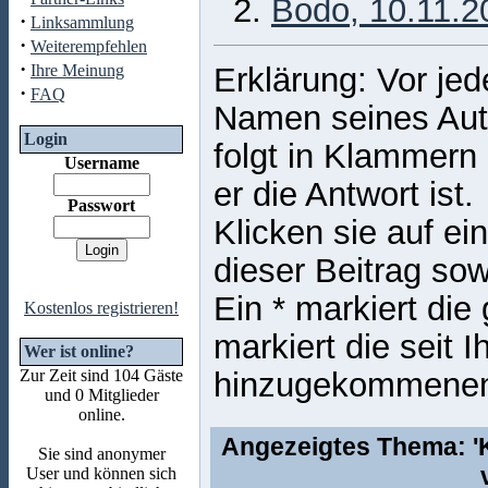
2.
Bodo, 10.11.2
·
Linksammlung
·
Weiterempfehlen
·
Ihre Meinung
Erklärung: Vor jed
·
FAQ
Namen seines Auto
Login
folgt in Klammern
Username
er die Antwort ist.
Passwort
Klicken sie auf ei
dieser Beitrag sow
Ein * markiert die
Kostenlos registrieren!
markiert die seit 
Wer ist online?
Zur Zeit sind 104 Gäste
hinzugekommene
und 0 Mitglieder
online.
Angezeigtes Thema: '
Sie sind anonymer
User und können sich