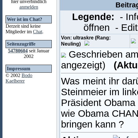
hier unverbindlich
Beitra
anmelden
Legende:
- In
Wer ist im Chat?
öffnen
- Edi
Derzeit sind keine
Mitglieder im
Chat
.
Von: ultraskre (Rang:
Seitenzugriffe
Neuling)
54780604
seit Januar
Geschrieben am:
2002
angezeigt)
(Aktu
Impressum
© 2002
Bodo
Was meint ihr da
Kaelberer
Steinmeier im lin
Präsident Obama 
wie Obama CHANG
bringen kann ?