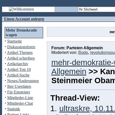
Einen Account anlegen
Mehr Demokratie
me
wagen
·
Startseite
·
Diskussionsforen
Forum: Parteien Allgemein
·
Artikel Themen
Moderiert von:
Bodo
,
revolutionso
·
Artikel schreiben
mehr-demokratie
·
Artikelarchiv
·
Allgemein
>>
Kan
Artikel Top 10
·
Artikel-Suche
Steinmeier Obam
·
Neues/Änderungen
·
Ihre Userdaten
·
Für Einsteiger
Thread-View:
·
Mitglieder-Liste
·
Mitglieder-Chat
1.
ultraskre, 10.1
·
Statistik
·
Partner-Links