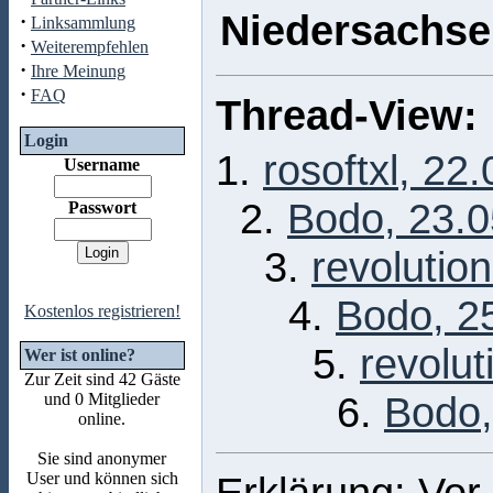
Niedersachs
·
Linksammlung
·
Weiterempfehlen
·
Ihre Meinung
·
FAQ
Thread-View:
Login
1.
rosoftxl, 22
Username
2.
Bodo, 23.0
Passwort
3.
revolutio
4.
Bodo, 2
Kostenlos registrieren!
5.
revolu
Wer ist online?
Zur Zeit sind 42 Gäste
6.
Bodo,
und 0 Mitglieder
online.
Sie sind anonymer
User und können sich
Erklärung: Vor