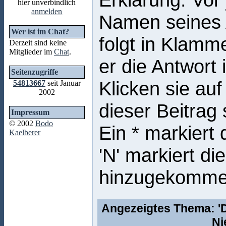
hier unverbindlich
anmelden
Namen seines 
Wer ist im Chat?
folgt in Klamm
Derzeit sind keine
Mitglieder im
Chat
.
er die Antwort i
Seitenzugriffe
Klicken sie au
54813667
seit Januar
2002
dieser Beitrag
Impressum
© 2002
Bodo
Ein * markiert
Kaelberer
'N' markiert di
hinzugekomme
Angezeigtes Thema: 'Di
Ni