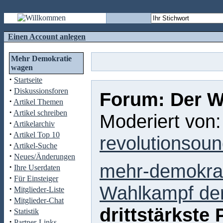
Einen Account anlegen
Mehr Demokratie
wagen
·
Startseite
·
Diskussionsforen
Forum: Der W
·
Artikel Themen
·
Artikel schreiben
Moderiert von
·
Artikelarchiv
·
Artikel Top 10
revolutionsou
·
Artikel-Suche
·
Neues/Änderungen
mehr-demokra
·
Ihre Userdaten
·
Für Einsteiger
Wahlkampf de
·
Mitglieder-Liste
·
Mitglieder-Chat
drittstärkste
·
Statistik
·
Partner-Links