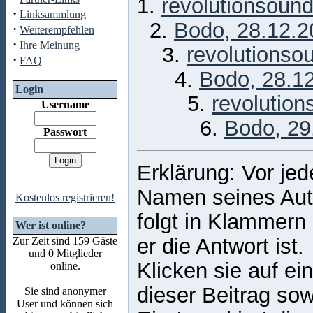
1.
revolutionsound
·
Linksammlung
2.
Bodo, 28.12.2
·
Weiterempfehlen
·
Ihre Meinung
3.
revolutionso
·
FAQ
4.
Bodo, 28.12
Login
5.
revolution
Username
6.
Bodo, 29
Passwort
Erklärung: Vor jed
Namen seines Auto
Kostenlos registrieren!
folgt in Klammern
Wer ist online?
er die Antwort ist.
Zur Zeit sind 159 Gäste
und 0 Mitglieder
Klicken sie auf ei
online.
dieser Beitrag sow
Sie sind anonymer
User und können sich