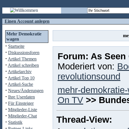
Einen Account anlegen
Mehr Demokratie
me
wagen
·
Startseite
·
Diskussionsforen
Forum: As Seen
·
Artikel Themen
Moderiert von:
Bo
·
Artikel schreiben
·
Artikelarchiv
revolutionsound
·
Artikel Top 10
·
Artikel-Suche
mehr-demokratie
·
Neues/Änderungen
·
Ihre Userdaten
On TV
>>
Bundes
·
Für Einsteiger
·
Mitglieder-Liste
·
Mitglieder-Chat
Thread-View:
·
Statistik
·
Partner-Links