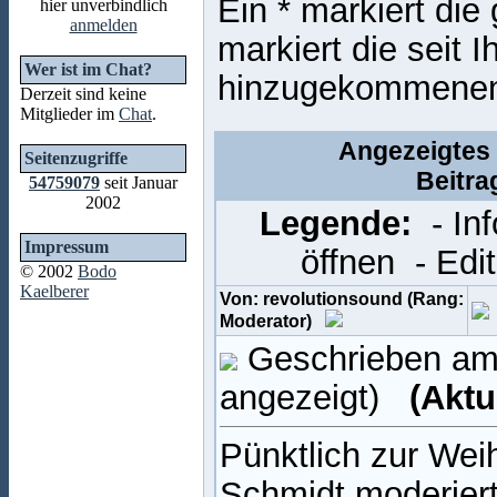
Ein * markiert die
hier unverbindlich
anmelden
markiert die seit 
Wer ist im Chat?
hinzugekommene
Derzeit sind keine
Mitglieder im
Chat
.
Angezeigtes
Seitenzugriffe
Beitra
54759079
seit Januar
2002
Legende:
- In
Impressum
öffnen
- Edi
© 2002
Bodo
Kaelberer
Von: revolutionsound (Rang:
Moderator)
Geschrieben am:
angezeigt)
(Aktu
Pünktlich zur Wei
Schmidt moderiert