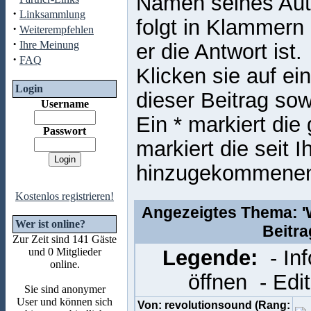
Namen seines Auto
·
Linksammlung
folgt in Klammern
·
Weiterempfehlen
·
Ihre Meinung
er die Antwort ist.
·
FAQ
Klicken sie auf ei
Login
dieser Beitrag sow
Username
Ein * markiert die
Passwort
markiert die seit 
hinzugekommene
Kostenlos registrieren!
Angezeigtes Thema: 'W
Wer ist online?
Beitr
Zur Zeit sind 141 Gäste
und 0 Mitglieder
Legende:
- In
online.
öffnen
- Edi
Sie sind anonymer
User und können sich
Von: revolutionsound (Rang: