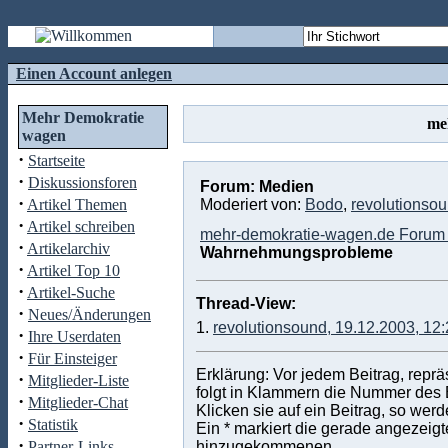
Einen Account anlegen
Mehr Demokratie
me
wagen
·
Startseite
·
Diskussionsforen
Forum: Medien
·
Artikel Themen
Moderiert von:
Bodo
,
revolutionso
·
Artikel schreiben
mehr-demokratie-wagen.de Forum 
·
Artikelarchiv
Wahrnehmungsprobleme
·
Artikel Top 10
·
Artikel-Suche
Thread-View:
·
Neues/Änderungen
1.
revolutionsound, 19.12.2003, 12
·
Ihre Userdaten
·
Für Einsteiger
Erklärung: Vor jedem Beitrag, repr
·
Mitglieder-Liste
folgt in Klammern die Nummer des Be
·
Mitglieder-Chat
Klicken sie auf ein Beitrag, so wer
·
Statistik
Ein * markiert die gerade angezeigte
·
Partner-Links
hinzugekommenen.