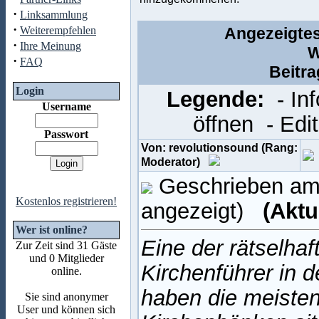
·
Linksammlung
·
Weiterempfehlen
Angezeigtes
·
Ihre Meinung
W
·
FAQ
Beitr
Login
Legende:
- In
Username
öffnen
- Edi
Passwort
Von: revolutionsound (Rang:
Moderator)
Geschrieben am:
Kostenlos registrieren!
angezeigt)
(Aktu
Wer ist online?
Eine der rätselhaf
Zur Zeit sind 31 Gäste
und 0 Mitglieder
Kirchenführer in 
online.
haben die meisten
Sie sind anonymer
User und können sich