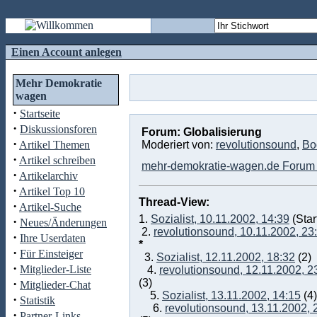
Einen Account anlegen
Mehr Demokratie
wagen
·
Startseite
·
Diskussionsforen
Forum: Globalisierung
·
Artikel Themen
Moderiert von:
revolutionsound
,
Bo
·
Artikel schreiben
mehr-demokratie-wagen.de Forum 
·
Artikelarchiv
·
Artikel Top 10
Thread-View:
·
Artikel-Suche
1.
Sozialist, 10.11.2002, 14:39
(Star
·
Neues/Änderungen
2.
revolutionsound, 10.11.2002, 23
·
Ihre Userdaten
*
·
Für Einsteiger
3.
Sozialist, 12.11.2002, 18:32
(2)
·
Mitglieder-Liste
4.
revolutionsound, 12.11.2002, 2
·
(3)
Mitglieder-Chat
5.
Sozialist, 13.11.2002, 14:15
(4
·
Statistik
6.
revolutionsound, 13.11.2002, 
·
Partner-Links