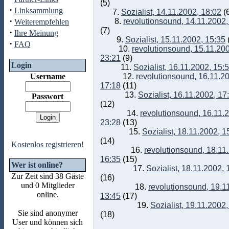
(5)
·
Linksammlung
7.
Sozialist, 14.11.2002, 18:02
(
·
8.
revolutionsound, 14.11.2002,
Weiterempfehlen
(7)
·
Ihre Meinung
9.
Sozialist, 15.11.2002, 15:35
·
FAQ
10.
revolutionsound, 15.11.20
23:21
(9)
Login
11.
Sozialist, 16.11.2002, 15:
Username
12.
revolutionsound, 16.11.2
17:18
(11)
13.
Sozialist, 16.11.2002, 17
Passwort
(12)
14.
revolutionsound, 16.11.
23:28
(13)
15.
Sozialist, 18.11.2002, 1
(14)
Kostenlos registrieren!
16.
revolutionsound, 18.11
16:35
(15)
Wer ist online?
17.
Sozialist, 18.11.2002, 
Zur Zeit sind 38 Gäste
(16)
und 0 Mitglieder
18.
revolutionsound, 19.1
online.
13:45
(17)
19.
Sozialist, 19.11.2002,
Sie sind anonymer
(18)
User und können sich