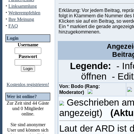
·
Linksammlung
Erklärung: Vor jedem Beitrag, repr
·
Weiterempfehlen
folgt in Klammern die Nummer des Be
·
Ihre Meinung
Klicken sie auf ein Beitrag, so wer
·
FAQ
Ein * markiert die gerade angezeigte
hinzugekommenen.
Login
Username
Angezeig
Beitra
Passwort
Legende:
- In
öffnen
- Edi
Kostenlos registrieren!
Von: Bodo (Rang:
Moderator)
Wer ist online?
Geschrieben am:
Zur Zeit sind 44 Gäste
und 0 Mitglieder
angezeigt)
(Aktu
online.
Sie sind anonymer
Laut der ARD ist d
User und können sich