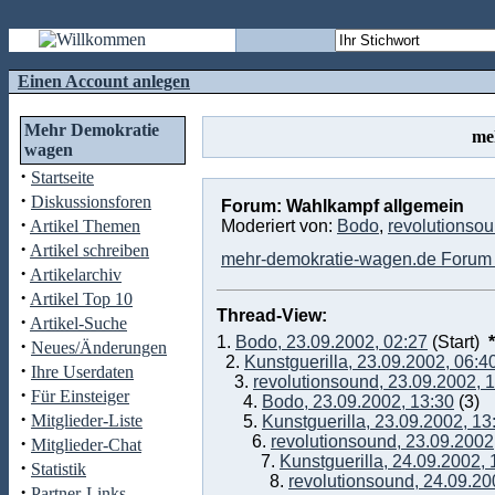
Einen Account anlegen
Mehr Demokratie
me
wagen
·
Startseite
·
Diskussionsforen
Forum: Wahlkampf allgemein
·
Artikel Themen
Moderiert von:
Bodo
,
revolutionso
·
Artikel schreiben
mehr-demokratie-wagen.de Forum 
·
Artikelarchiv
·
Artikel Top 10
Thread-View:
·
Artikel-Suche
1.
Bodo, 23.09.2002, 02:27
(Start)
*
·
Neues/Änderungen
2.
Kunstguerilla, 23.09.2002, 06:4
·
Ihre Userdaten
3.
revolutionsound, 23.09.2002, 
·
Für Einsteiger
4.
Bodo, 23.09.2002, 13:30
(3)
·
Mitglieder-Liste
5.
Kunstguerilla, 23.09.2002, 13
·
6.
revolutionsound, 23.09.2002
Mitglieder-Chat
7.
Kunstguerilla, 24.09.2002, 
·
Statistik
8.
revolutionsound, 24.09.20
·
Partner-Links