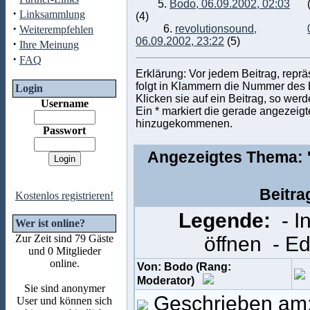
5.
Bodo, 06.09.2002, 02:03
·
Linksammlung
(4)
·
6.
revolutionsound,
Weiterempfehlen
06.09.2002, 23:22
(5)
·
Ihre Meinung
·
FAQ
Erklärung: Vor jedem Beitrag, repr
folgt in Klammern die Nummer des Be
Login
Klicken sie auf ein Beitrag, so wer
Username
Ein * markiert die gerade angezeigte
hinzugekommenen.
Passwort
Angezeigtes Thema: '
Beitra
Kostenlos registrieren!
Legende:
- 
Wer ist online?
Zur Zeit sind 79 Gäste
öffnen
- E
und 0 Mitglieder
online.
Von: Bodo (Rang:
Moderator)
Sie sind anonymer
Geschrieben am:
User und können sich