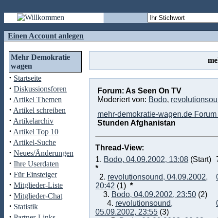
Einen Account anlegen
Mehr Demokratie
me
wagen
·
Startseite
·
Diskussionsforen
Forum: As Seen On TV
·
Artikel Themen
Moderiert von:
Bodo
,
revolutionso
·
Artikel schreiben
mehr-demokratie-wagen.de Forum 
·
Artikelarchiv
Stunden Afghanistan
·
Artikel Top 10
·
Artikel-Suche
Thread-View:
·
Neues/Änderungen
1.
Bodo, 04.09.2002, 13:08
(Start)
·
Ihre Userdaten
*
·
Für Einsteiger
2.
revolutionsound, 04.09.2002,
·
Mitglieder-Liste
20:42
(1)
*
·
3.
Bodo, 04.09.2002, 23:50
(2)
Mitglieder-Chat
4.
revolutionsound,
·
Statistik
05.09.2002, 23:55
(3)
·
Partner-Links