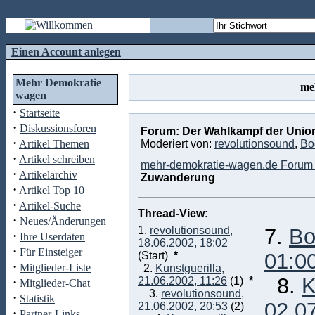
Einen Account anlegen
Mehr Demokratie
me
wagen
·
Startseite
·
Diskussionsforen
Forum: Der Wahlkampf der Unio
·
Artikel Themen
Moderiert von:
revolutionsound
,
Bo
·
Artikel schreiben
mehr-demokratie-wagen.de Forum 
·
Artikelarchiv
Zuwanderung
·
Artikel Top 10
·
Artikel-Suche
Thread-View:
·
Neues/Änderungen
1.
revolutionsound,
7.
Bo
·
Ihre Userdaten
18.06.2002, 18:02
·
Für Einsteiger
01:0
(Start)
*
·
Mitglieder-Liste
2.
Kunstguerilla,
8.
K
·
21.06.2002, 11:26
(1)
*
Mitglieder-Chat
3.
revolutionsound,
·
Statistik
02.0
21.06.2002, 20:53
(2)
·
Partner-Links