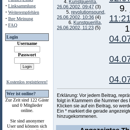
4.
Kunstguerilla,
·
9.
Linksammlung
26.06.2002, 09:47
(3)
·
5.
revolutionsound,
Weiterempfehlen
11:2
26.06.2002, 10:36
(4)
·
Ihre Meinung
6.
Kunstguerilla,
·
FAQ
10
26.06.2002, 11:23
(5)
04.0
Login
Username
1
Passwort
04.0
1
04.0
Kostenlos registrieren!
Wer ist online?
Erklärung: Vor jedem Beitrag, repr
Zur Zeit sind 122 Gäste
folgt in Klammern die Nummer des Be
und 0 Mitglieder
Klicken sie auf ein Beitrag, so wer
online.
Ein * markiert die gerade angezeigte
hinzugekommenen.
Sie sind anonymer
User und können sich