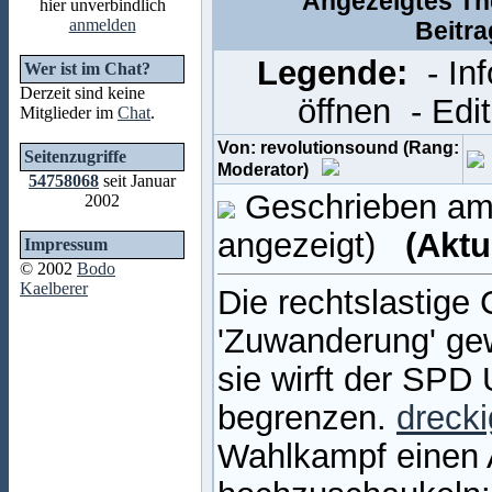
Angezeigtes T
hier unverbindlich
anmelden
Beitr
Legende:
- In
Wer ist im Chat?
Derzeit sind keine
öffnen
- Edi
Mitglieder im
Chat
.
Von: revolutionsound (Rang:
Seitenzugriffe
Moderator)
54758068
seit Januar
Geschrieben am:
2002
angezeigt)
(Aktu
Impressum
© 2002
Bodo
Kaelberer
Die rechtslastige
'Zuwanderung' gewä
sie wirft der SPD
begrenzen.
dreck
Wahlkampf einen A