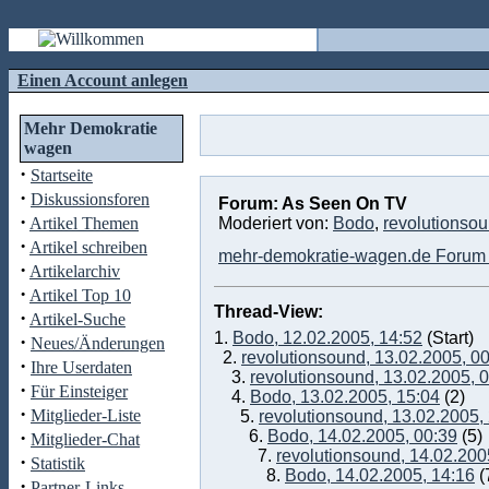
Einen Account anlegen
Mehr Demokratie
wagen
·
Startseite
·
Diskussionsforen
Forum: As Seen On TV
·
Artikel Themen
Moderiert von:
Bodo
,
revolutionso
·
Artikel schreiben
mehr-demokratie-wagen.de Forum 
·
Artikelarchiv
·
Artikel Top 10
Thread-View:
·
Artikel-Suche
1.
Bodo, 12.02.2005, 14:52
(Start)
·
Neues/Änderungen
2.
revolutionsound, 13.02.2005, 0
·
Ihre Userdaten
3.
revolutionsound, 13.02.2005, 
·
Für Einsteiger
4.
Bodo, 13.02.2005, 15:04
(2)
·
Mitglieder-Liste
5.
revolutionsound, 13.02.2005,
·
6.
Bodo, 14.02.2005, 00:39
(5)
Mitglieder-Chat
7.
revolutionsound, 14.02.200
·
Statistik
8.
Bodo, 14.02.2005, 14:16
(
·
Partner-Links