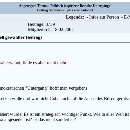
Angezeigtes Thema: 'Politisch inspirierte Beinahe-Untergänge'
Beitrag Nummer -1 plus eine Antwort
Legende:
- Infos zur Person
- E
Beiträge: 3739
Mitglied seit: 18.02.2002
ell gewählter Beitrag)
 mal erwähnt, finde es aber nicht mehr:
 demokratischen "Untergang" hofft man vergebens.
setzen wolle und war nicht Cuba auch auf die Achse des Bösen gerutsch
siert wurde. Es ist ein strategisch wichtiger Punkt. Wie in aller Welt 
 angesiedelt ist? Ist das nicht sonderbar?