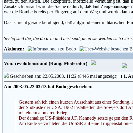
hatte, zu den Akten. Die akzeptierte, inoffizielle Vermutung ist, da
Zusätzlich brisant wird die Sache dadurch, daß laut Zeugenaussagen 
war die Bombe bereits per Flugzeug auf dem Weg und wurde dann aufg
Das ist nicht gerade beruhigend, daß aufgrund einer militärischen Fi
_________________
Seelig sind die, die da arm an Geist sind, denn sie werden sich Chri
Aktionen:
Von: revolutionsound (Rang: Moderator)
Geschrieben am: 22.05.2003, 11:22 (8446 mal angezeigt)
( 1. 
Am 2003-05-22 03:13 hat Bodo geschrieben:
Gestern sah ich einen kurzen Ausschnitt aus einer Sendung, 
der Südküste der USA. 1962 installierten die Sowjets dort 
mit einem atomaren Krieg.
Der damalige US-Präsident J.F. Kennedy setzte gegen den Ra
Am Ende verzichteten die UdSSR auf eine Truppenstationieru