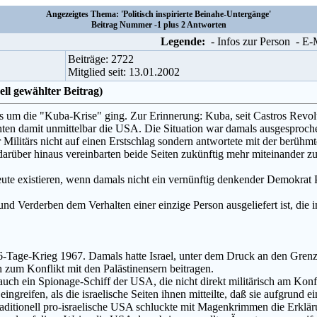
Angezeigtes Thema: 'Politisch inspirierte Beinahe-Untergänge'
Beitrag Nummer -1 plus 2 Antworten
Legende:
- Infos zur Person
- E
Beiträge: 2722
Mitglied seit: 13.01.2002
ell gewählter Beitrag)
es um die "Kuba-Krise" ging. Zur Erinnerung: Kuba, seit Castros Revol
hten damit unmittelbar die USA. Die Situation war damals ausgesproch
r Militärs nicht auf einen Erstschlag sondern antwortete mit der ber
arüber hinaus vereinbarten beide Seiten zukünftig mehr miteinander zu
heute existieren, wenn damals nicht ein vernünftig denkender Demokrat
d Verderben dem Verhalten einer einzige Person ausgeliefert ist, die in k
6-Tage-Krieg 1967. Damals hatte Israel, unter dem Druck an den Grenz
ch zum Konflikt mit den Palästinensern beitragen.
auch ein Spionage-Schiff der USA, die nicht direkt militärisch am Konf
ingreifen, als die israelische Seiten ihnen mitteilte, daß sie aufgrund
traditionell pro-israelische USA schluckte mit Magenkrimmen die Erklä