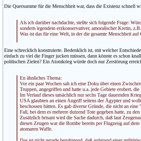
Die Quersumme für die Menschheit war, dass die Existenz schnell 
Als ich darüber nachdachte, stellte sich folgende Frage: Wü
sondern irgendein erzkonservativer, amoralischer Kretin, z.B
Was ist das für eine Welt, in der die gesamte Menschheit auf G
Eine schrecklich konstruierte. Bedenklich ist, mit welcher Entschi
einfach zu viel die Finger jucken müssen, dann könnte es schon kna
politischen Zielen? Ein Atomkrieg würde doch nur Zerstörung erreic
En ähnliches Thema:
Vor ein paar Wochen sah ich eine Doku über einen Zwischenf
Truppen, angegriffen und hatte u.a. jede Gebiete erobert, die
Im Verlauf dieses tatsächlich nur sechs Tage dauernden Krieg
USA glaubten an einen Angriff seitens der Ägypter und wollten
beschossen hätten. Es gab diverse Gründe, die nicht an eine
Fall, bei dem es mehrere dutzend Tote gegeben hatte, zu den 
Zusätzlich brisant wird die Sache dadurch, daß laut Zeugena
diesen Zeugen war die Bombe bereits per Flugzeug auf dem We
atomaren Waffe.
Das ist nicht gerade beruhigend, daß aufgrund einer militäri