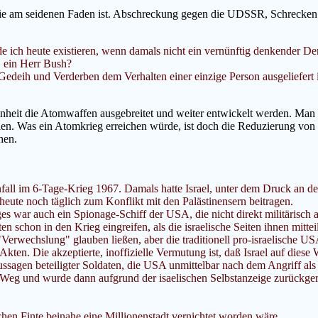
wie am seidenen Faden ist. Abschreckung gegen die UDSSR, Schrecken
rde ich heute existieren, wenn damals nicht ein vernünftig denkender D
. ein Herr Bush?
edeih und Verderben dem Verhalten einer einzige Person ausgeliefert ist, 
edenheit die Atomwaffen ausgebreitet und weiter entwickelt werden. Ma
llen. Was ein Atomkrieg erreichen würde, ist doch die Reduzierung vo
hen.
all im 6-Tage-Krieg 1967. Damals hatte Israel, unter dem Druck an de
 heute noch täglich zum Konflikt mit den Palästinensern beitragen.
es war auch ein Spionage-Schiff der USA, die nicht direkt militärisch 
 schon in den Krieg eingreifen, als die israelische Seiten ihnen mitte
 "Verwechslung" glauben ließen, aber die traditionell pro-israelische
Akten. Die akzeptierte, inoffizielle Vermutung ist, daß Israel auf die
ussagen beteiligter Soldaten, die USA unmittelbar nach dem Angriff al
g und wurde dann aufgrund der isaelischen Selbstanzeige zurückgerufe
schen Finte beinahe eine Millionenstadt vernichtet worden wäre.