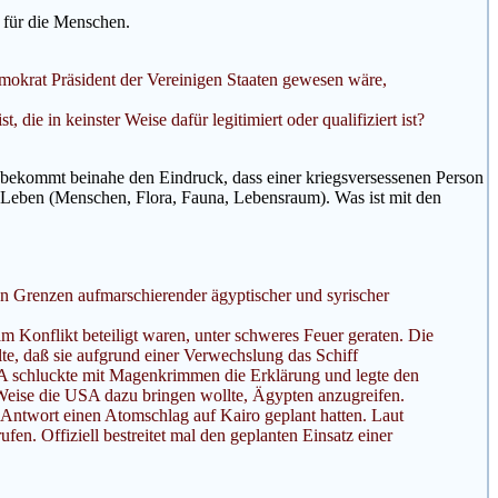
 für die Menschen.
emokrat Präsident der Vereinigen Staaten gewesen wäre,
die in keinster Weise dafür legitimiert oder qualifiziert ist?
n bekommt beinahe den Eindruck, dass einer kriegsversessenen Person
n Leben (Menschen, Flora, Fauna, Lebensraum). Was ist mit den
n Grenzen aufmarschierender ägyptischer und syrischer
am Konflikt beteiligt waren, unter schweres Feuer geraten. Die
ilte, daß sie aufgrund einer Verwechslung das Schiff
 USA schluckte mit Magenkrimmen die Erklärung und legte den
se Weise die USA dazu bringen wollte, Ägypten anzugreifen.
s Antwort einen Atomschlag auf Kairo geplant hatten. Laut
n. Offiziell bestreitet mal den geplanten Einsatz einer