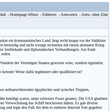
-Mail
- Homepage öffnen
- Editieren
- Antworten
- Antw. ohne Zitat
ution ein kommunistisches Land, liegt recht knapp vor der Südküste
en brenzelig und nicht wenige rechneten mit einem atomaren Krieg.
ühmten Seeblokade und diplomatischen Verhandlungen. Am Ende
 reden.
 Präsident der Vereinigen Staaten gewesen wäre, sondern irgendein
einster Weise dafür legitimiert oder qualifiziert ist?
en aufmarschierender ägyptischer und syrischer Truppen,
likt beteiligt waren, unter schweres Feuer geraten. Die USA glaubten
 einer Verwechslung das Schiff beschossen hätten. Es gab diverse
rung und legte den Fall, bei dem es mehrere dutzend Tote gegeben