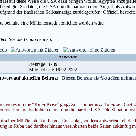
ß Israel auf diese Weise die USA dazu bringen wollte, Ägypten anzugreif
beteiligter Soldaten, die USA unmittelbar nach dem Angriff als Antwor
rund der isaelischen Selbstanzeige zurückgerufen. Offiziell bestreite
nte beinahe eine Millionenstadt vernichtet worden wäre.
stlich Soziale Union nennen.
Antworten:
Beiträge: 3739
Mitglied seit: 18.02.2002
Antwort auf aktuellen Beitrag)
Diesen Beitrag als Aktuellen nehme
in dem es um die "Kuba-Krise" ging. Zur Erinnerung: Kuba, seit Castr
Atomwaffen und bedrohten damit unmittelbar die USA. Die Situation wa
t seiner Militärs nicht auf einen Erstschlag sondern antwortete mit d
ng in Kuba und darüber hinaus vereinbarten beide Seiten zukünftig m