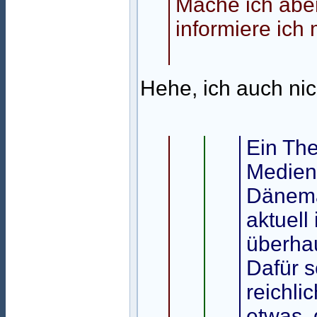
Mache ich aber
informiere ich 
Hehe, ich auch nich
Ein The
Medienb
Dänema
aktuell
überhau
Dafür s
reichli
etwas, 