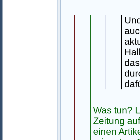
Und
auc
aktu
Hal
das
dur
daf
Was tun? L
Zeitung au
einen Artik