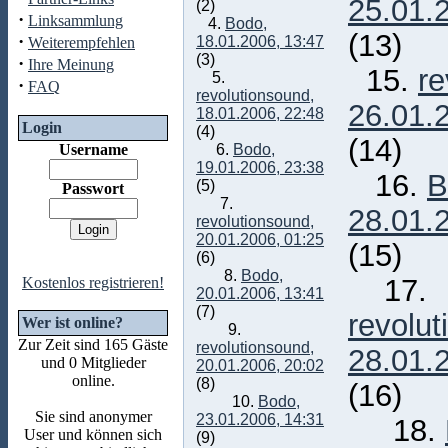
25.01.
(2)
·
Linksammlung
4.
Bodo,
(13)
·
18.01.2006, 13:47
Weiterempfehlen
(3)
·
Ihre Meinung
15.
re
5.
·
FAQ
revolutionsound,
26.01.
18.01.2006, 22:48
Login
(4)
(14)
Username
6.
Bodo,
19.01.2006, 23:38
16.
B
(5)
Passwort
7.
28.01.
revolutionsound,
20.01.2006, 01:25
(15)
(6)
8.
Bodo,
17.
Kostenlos registrieren!
20.01.2006, 13:41
(7)
revolut
Wer ist online?
9.
Zur Zeit sind 165 Gäste
revolutionsound,
28.01.
und 0 Mitglieder
20.01.2006, 20:02
online.
(8)
(16)
10.
Bodo,
Sie sind anonymer
23.01.2006, 14:31
18.
User und können sich
(9)