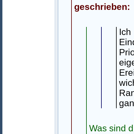
geschrieben:
Ich
Ein
Pri
eig
Ere
wic
Ran
gan
Was sind d