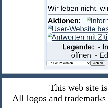
______________
Wir leben nicht, w
Aktionen:
Legende:
- 
öffnen
- E
This web site 
All logos and trademarks i