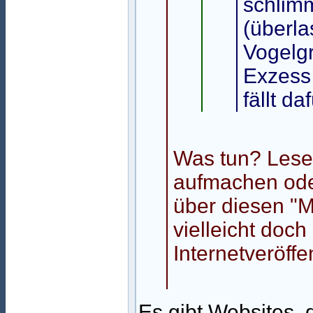
schlimm
(überla
Vogelgr
Exzess 
fällt da
Was tun? Leser
aufmachen oder
über diesen "M
vielleicht doch
Internetveröffen
Es gibt Websites, 