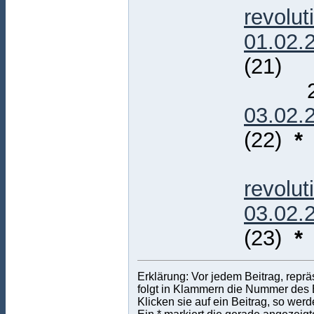
revolut
01.02.
(21)
23
03.02.
(22)
*
24
revolut
03.02.
(23)
*
Erklärung: Vor jedem Beitrag, repr
folgt in Klammern die Nummer des Be
Klicken sie auf ein Beitrag, so wer