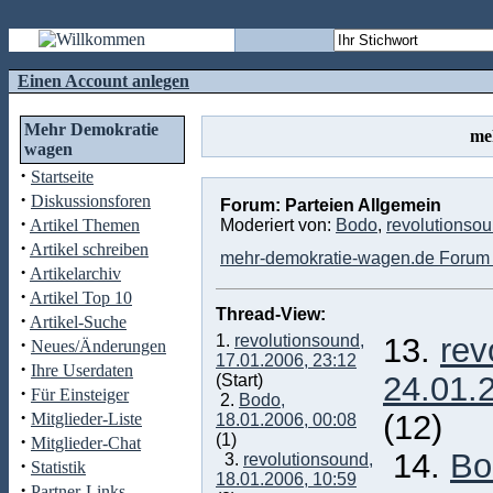
Einen Account anlegen
Mehr Demokratie
me
wagen
·
Startseite
·
Diskussionsforen
Forum: Parteien Allgemein
·
Artikel Themen
Moderiert von:
Bodo
,
revolutionso
·
Artikel schreiben
mehr-demokratie-wagen.de Forum 
·
Artikelarchiv
·
Artikel Top 10
Thread-View:
·
Artikel-Suche
1.
revolutionsound,
13.
rev
·
Neues/Änderungen
17.01.2006, 23:12
·
Ihre Userdaten
24.01.
(Start)
·
Für Einsteiger
2.
Bodo,
·
(12)
Mitglieder-Liste
18.01.2006, 00:08
·
(1)
Mitglieder-Chat
14.
Bo
3.
revolutionsound,
·
Statistik
18.01.2006, 10:59
·
Partner-Links