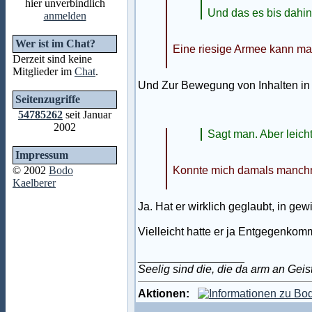
hier unverbindlich
Und das es bis dahin
anmelden
Wer ist im Chat?
Eine riesige Armee kann m
Derzeit sind keine
Mitglieder im
Chat
.
Und Zur Bewegung von Inhalten in m
Seitenzugriffe
54785262
seit Januar
2002
Sagt man. Aber leicht
Impressum
© 2002
Bodo
Konnte mich damals manchma
Kaelberer
Ja. Hat er wirklich geglaubt, in g
Vielleicht hatte er ja Entgegenkom
_________________
Seelig sind die, die da arm an Geis
Aktionen: