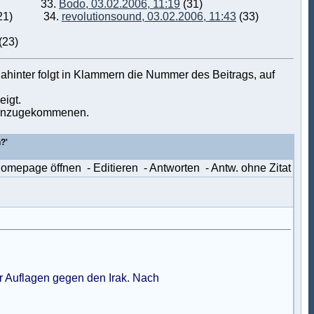
33.
Bodo, 03.02.2006, 11:19
(31)
21)
34.
revolutionsound, 03.02.2006, 11:43
(33)
(23)
ahinter folgt in Klammern die Nummer des Beitrags, auf
eigt.
u hinzugekommenen.
?'
Homepage öffnen
- Editieren
- Antworten
- Antw. ohne Zitat
er Auflagen gegen den Irak. Nach