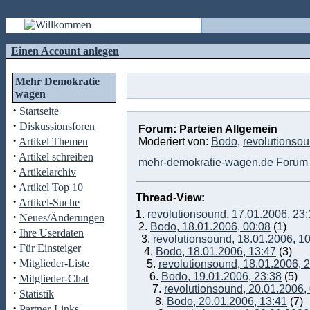
Einen Account anlegen
Mehr Demokratie
wagen
·
Startseite
·
Diskussionsforen
Forum: Parteien Allgemein
·
Artikel Themen
Moderiert von:
Bodo
,
revolutionso
·
Artikel schreiben
mehr-demokratie-wagen.de Forum 
·
Artikelarchiv
·
Artikel Top 10
Thread-View:
·
Artikel-Suche
1.
revolutionsound, 17.01.2006, 23
·
Neues/Änderungen
2.
Bodo, 18.01.2006, 00:08
(1)
·
Ihre Userdaten
3.
revolutionsound, 18.01.2006, 1
·
Für Einsteiger
4.
Bodo, 18.01.2006, 13:47
(3)
·
Mitglieder-Liste
5.
revolutionsound, 18.01.2006, 
·
6.
Bodo, 19.01.2006, 23:38
(5)
Mitglieder-Chat
7.
revolutionsound, 20.01.2006,
·
Statistik
8.
Bodo, 20.01.2006, 13:41
(7)
·
Partner-Links