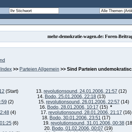
mehr-demokratie-wagen.de: Foren-Beitra
und
Index
>>
Parteien Allgemein
>>
Sind Parteien undemokratis
:12
(Start)
13.
revolutionsound, 24.01.2006, 21:57
(12)
14.
Bodo, 25.01.2006, 22:18
(13)
0:59
(2)
15.
revolutionsound, 26.01.2006, 22:57
(14)
16.
Bodo, 28.01.2006, 10:17
(15)
*
22:48
(4)
17.
revolutionsound, 28.01.2006, 21:17
(16
18.
Bodo, 30.01.2006, 23:51
(17)
 01:25
(6)
19.
revolutionsound, 31.01.2006, 00:38
(1
20.
Bodo, 01.02.2006, 00:07
(19)