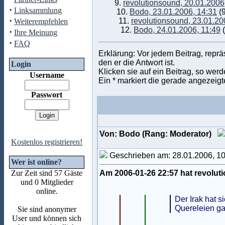
9.
revolutionsound, 20.01.2006
·
Linksammlung
10.
Bodo, 23.01.2006, 14:31
(
·
11.
revolutionsound, 23.01.20
Weiterempfehlen
12.
Bodo, 24.01.2006, 11:49
(
·
Ihre Meinung
·
FAQ
Erklärung: Vor jedem Beitrag, repr
den er die Antwort ist.
Login
Klicken sie auf ein Beitrag, so wer
Username
Ein * markiert die gerade angezeigt
Passwort
Von: Bodo (Rang: Moderator)
Kostenlos registrieren!
Geschrieben am: 28.01.2006, 1
Wer ist online?
Zur Zeit sind 57 Gäste
Am 2006-01-26 22:57 hat revolut
und 0 Mitglieder
online.
Der Irak hat s
Quereleien ga
Sie sind anonymer
User und können sich