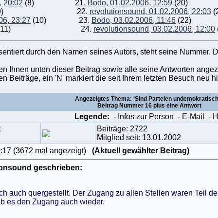
, 20:02
(8)
21.
Bodo, 01.02.2006, 12:59
(20)
9)
22.
revolutionsound, 01.02.2006, 22:03
(
06, 23:27
(10)
23.
Bodo, 03.02.2006, 11:46
(22)
11)
24.
revolutionsound, 03.02.2006, 12:00
äsentiert durch den Namen seines Autors, steht seine Nummer. D
den Ihnen unten dieser Beitrag sowie alle seine Antworten angez
en Beiträge, ein 'N' markiert die seit Ihrem letzten Besuch ne
Angezeigtes Thema: 'Sind Parteien undemokratisch
Beitrag Nummer 16 plus eine Antwort
Legende:
- Infos zur Person
- E-Mail
- 
Beiträge: 2722
Mitglied seit: 13.01.2002
0:17 (3672 mal angezeigt)
(Aktuell gewählter Beitrag)
ionsound geschrieben:
ich auch quergestellt. Der Zugang zu allen Stellen waren Teil d
b es den Zugang auch wieder.