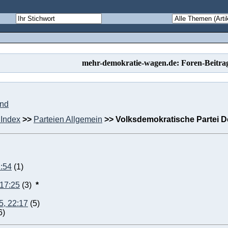
mehr-demokratie-wagen.de: Foren-Beitra
und
Index
>>
Parteien Allgemein
>>
Volksdemokratische Partei De
2:54
(1)
 17:25
(3)
*
5, 22:17
(5)
6)