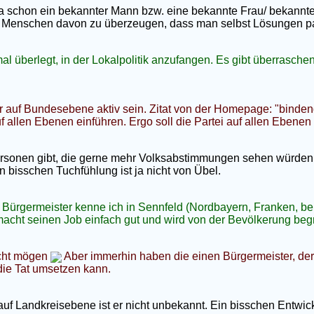
a schon ein bekannter Mann bzw. eine bekannte Frau/ bekannte P
e Menschen davon zu überzeugen, dass man selbst Lösungen par
l überlegt, in der Lokalpolitik anzufangen. Es gibt überraschen
ur auf Bundesebene aktiv sein. Zitat von der Homepage: "bind
 allen Ebenen einführen. Ergo soll die Partei auf allen Ebenen
ersonen gibt, die gerne mehr Volksabstimmungen sehen würden.
ein bisschen Tuchfühlung ist ja nicht von Übel.
ürgermeister kenne ich in Sennfeld (Nordbayern, Franken, bei 
acht seinen Job einfach gut und wird von der Bevölkerung begrü
icht mögen
Aber immerhin haben die einen Bürgermeister, der n
die Tat umsetzen kann.
f Landkreisebene ist er nicht unbekannt. Ein bisschen Entwick