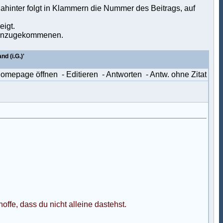
ahinter folgt in Klammern die Nummer des Beitrags, auf
eigt.
u hinzugekommenen.
d (i.G.)'
Homepage öffnen
- Editieren
- Antworten
- Antw. ohne Zitat
offe, dass du nicht alleine dastehst.