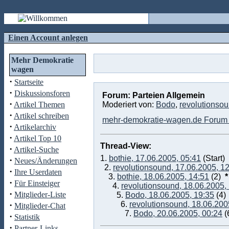
Einen Account anlegen
Mehr Demokratie
wagen
·
Startseite
·
Diskussionsforen
Forum: Parteien Allgemein
·
Artikel Themen
Moderiert von:
Bodo
,
revolutionso
·
Artikel schreiben
mehr-demokratie-wagen.de Forum 
·
Artikelarchiv
·
Artikel Top 10
Thread-View:
·
Artikel-Suche
1.
bothie, 17.06.2005, 05:41
(Start)
·
Neues/Änderungen
2.
revolutionsound, 17.06.2005, 1
·
Ihre Userdaten
3.
bothie, 18.06.2005, 14:51
(2)
*
·
Für Einsteiger
4.
revolutionsound, 18.06.2005,
·
Mitglieder-Liste
5.
Bodo, 18.06.2005, 19:35
(4)
·
6.
revolutionsound, 18.06.200
Mitglieder-Chat
7.
Bodo, 20.06.2005, 00:24
(
·
Statistik
·
Partner-Links