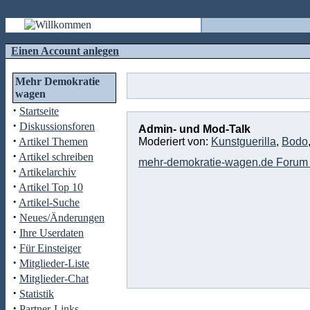
Einen Account anlegen
Mehr Demokratie
wagen
·
Startseite
·
Diskussionsforen
Admin- und Mod-Talk
·
Artikel Themen
Moderiert von:
Kunstguerilla
,
Bodo
·
Artikel schreiben
mehr-demokratie-wagen.de Forum 
·
Artikelarchiv
·
Artikel Top 10
·
Artikel-Suche
·
Neues/Änderungen
·
Ihre Userdaten
·
Für Einsteiger
·
Mitglieder-Liste
·
Mitglieder-Chat
·
Statistik
·
Partner-Links