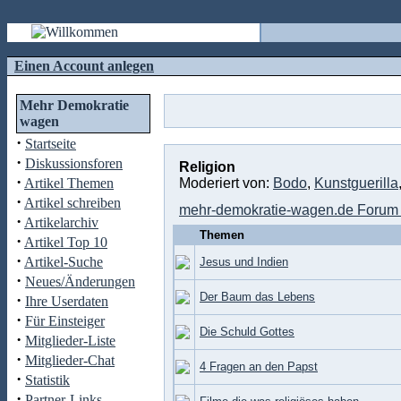
Einen Account anlegen
Mehr Demokratie
wagen
·
Startseite
·
Diskussionsforen
Religion
·
Artikel Themen
Moderiert von:
Bodo
,
Kunstguerilla
·
Artikel schreiben
mehr-demokratie-wagen.de Forum 
·
Artikelarchiv
Themen
·
Artikel Top 10
·
Artikel-Suche
Jesus und Indien
·
Neues/Änderungen
Der Baum das Lebens
·
Ihre Userdaten
·
Für Einsteiger
Die Schuld Gottes
·
Mitglieder-Liste
·
Mitglieder-Chat
4 Fragen an den Papst
·
Statistik
·
Partner-Links