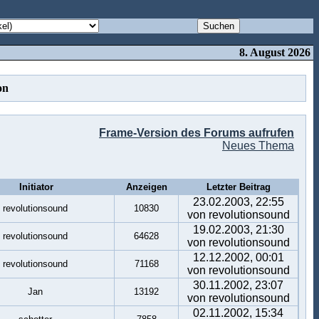
8. August 2026
on
Frame-Version des Forums aufrufen
Neues Thema
Initiator
Anzeigen
Letzter Beitrag
23.02.2003, 22:55
revolutionsound
10830
von revolutionsound
19.02.2003, 21:30
revolutionsound
64628
von revolutionsound
12.12.2002, 00:01
revolutionsound
71168
von revolutionsound
30.11.2002, 23:07
Jan
13192
von revolutionsound
02.11.2002, 15:34