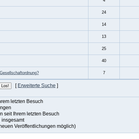
4
24
14
13
25
40
 Gesellschaftordnung?
7
[
Erweiterte Suche
]
hrem letzten Besuch
ungen
 seit Ihrem letzten Besuch
n insgesamt
neuen Veröffentlichungen möglich)