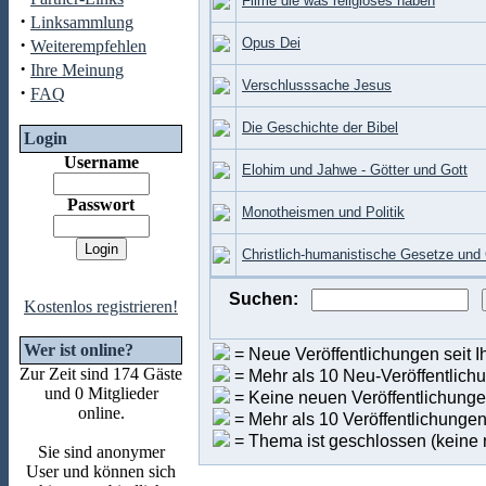
Filme die was religiöses haben
·
Linksammlung
·
Opus Dei
Weiterempfehlen
·
Ihre Meinung
Verschlusssache Jesus
·
FAQ
Die Geschichte der Bibel
Login
Username
Elohim und Jahwe - Götter und Gott
Passwort
Monotheismen und Politik
Christlich-humanistische Gesetze und
Suchen:
Kostenlos registrieren!
Wer ist online?
= Neue Veröffentlichungen seit I
Zur Zeit sind 174 Gäste
= Mehr als 10 Neu-Veröffentlich
und 0 Mitglieder
= Keine neuen Veröffentlichungen
online.
= Mehr als 10 Veröffentlichunge
= Thema ist geschlossen (keine 
Sie sind anonymer
User und können sich