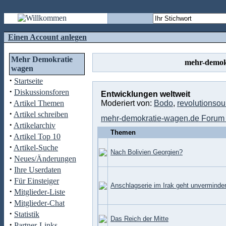
Einen Account anlegen
Mehr Demokratie
mehr-demok
wagen
·
Startseite
·
Diskussionsforen
Entwicklungen weltweit
·
Artikel Themen
Moderiert von:
Bodo
,
revolutionso
·
Artikel schreiben
mehr-demokratie-wagen.de Forum 
·
Artikelarchiv
Themen
·
Artikel Top 10
·
Artikel-Suche
Nach Bolivien Georgien?
·
Neues/Änderungen
·
Ihre Userdaten
·
Für Einsteiger
Anschlagserie im Irak geht unverminder
·
Mitglieder-Liste
·
Mitglieder-Chat
·
Statistik
Das Reich der Mitte
·
Partner-Links