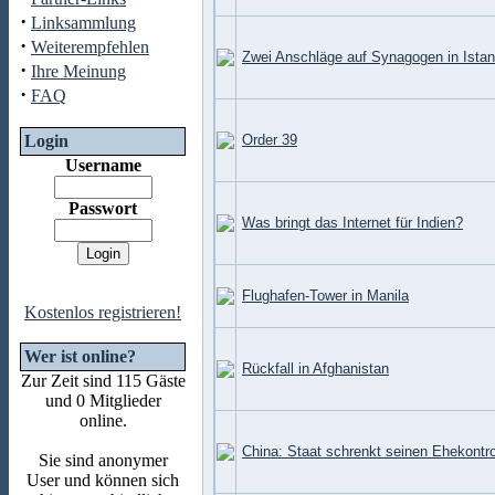
·
Linksammlung
·
Weiterempfehlen
Zwei Anschläge auf Synagogen in Istan
·
Ihre Meinung
·
FAQ
Login
Order 39
Username
Passwort
Was bringt das Internet für Indien?
Flughafen-Tower in Manila
Kostenlos registrieren!
Wer ist online?
Rückfall in Afghanistan
Zur Zeit sind 115 Gäste
und 0 Mitglieder
online.
China: Staat schrenkt seinen Ehekontro
Sie sind anonymer
User und können sich