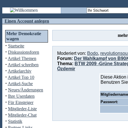
Einen Account anlegen
Mehr Demokratie
mehr
wagen
·
Startseite
·
Diskussionsforen
Moderiert von:
Bodo
,
revolutionso
·
Artikel Themen
Forum:
Der Wahlkampf von B90/
Thema:
BTW 2009 -Grüne Strate
·
Artikel schreiben
Özdemir
·
Artikelarchiv
·
Diese Aktion 
Artikel Top 10
Benutzen Sie
·
Artikel-Suche
·
Neues/Änderungen
Mitgliedername
·
Ihre Userdaten
·
Passwort:
Für Einsteiger
·
Mitglieder-Liste
·
Mitglieder-Chat
·
Statistik
·
Partner-Links