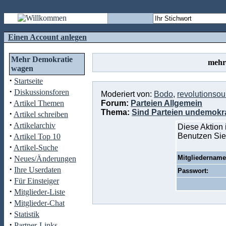
Einen Account anlegen
Mehr Demokratie
mehr
wagen
·
Startseite
·
Diskussionsforen
Moderiert von:
Bodo
,
revolutionso
·
Artikel Themen
Forum:
Parteien Allgemein
Thema:
Sind Parteien undemokr
·
Artikel schreiben
·
Artikelarchiv
Diese Aktion 
·
Benutzen Sie
Artikel Top 10
·
Artikel-Suche
·
Mitgliedername
Neues/Änderungen
·
Ihre Userdaten
Passwort:
·
Für Einsteiger
·
Mitglieder-Liste
·
Mitglieder-Chat
·
Statistik
·
Partner-Links