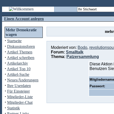
Einen Account anlegen
Mehr Demokratie
mehr
wagen
·
Startseite
·
Diskussionsforen
Moderiert von:
Bodo
,
revolutionso
·
Artikel Themen
Forum:
Smalltalk
Thema:
Patzersammlung
·
Artikel schreiben
·
Artikelarchiv
Diese Aktion 
·
Benutzen Sie
Artikel Top 10
·
Artikel-Suche
·
Mitgliedername
Neues/Änderungen
·
Ihre Userdaten
Passwort:
·
Für Einsteiger
·
Mitglieder-Liste
·
Mitglieder-Chat
·
Statistik
·
Partner-Links