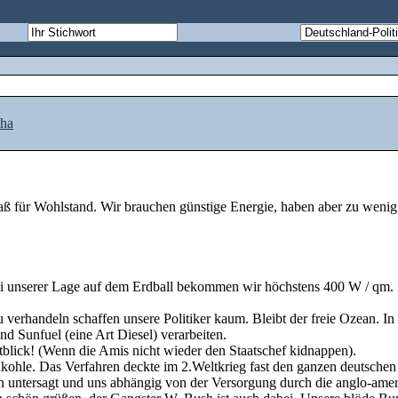
tha
Maß für Wohlstand. Wir brauchen günstige Energie, haben aber zu wenig
i unserer Lage auf dem Erdball bekommen wir höchstens 400 W / qm.
 verhandeln schaffen unsere Politiker kaum. Bleibt der freie Ozean. 
d Sunfuel (eine Art Diesel) verarbeiten.
tblick! (Wenn die Amis nicht wieder den Staatschef kidnappen).
inkohle. Das Verfahren deckte im 2.Weltkrieg fast den ganzen deutsch
n untersagt und uns abhängig von der Versorgung durch die anglo-ame