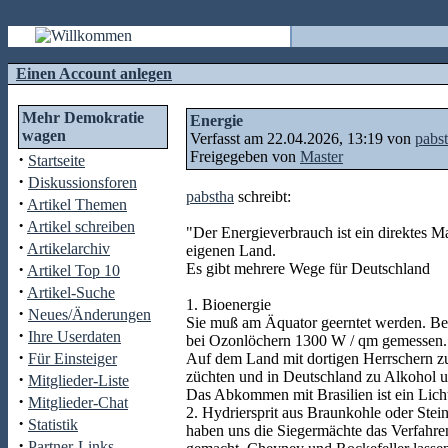
Einen Account anlegen
Mehr Demokratie
Energie
wagen
Verfasst am 22.04.2026, 13:19 von
pabs
Freigegeben von
Master
·
Startseite
·
Diskussionsforen
pabstha
schreibt:
·
Artikel Themen
·
Artikel schreiben
"Der Energieverbrauch ist ein direktes 
·
Artikelarchiv
eigenen Land.
·
Es gibt mehrere Wege für Deutschland
Artikel Top 10
·
Artikel-Suche
1. Bioenergie
·
Neues/Änderungen
Sie muß am Äquator geerntet werden. Be
·
Ihre Userdaten
bei Ozonlöchern 1300 W / qm gemessen.
·
Für Einsteiger
Auf dem Land mit dortigen Herrschern zu
züchten und in Deutschland zu Alkohol un
·
Mitglieder-Liste
Das Abkommen mit Brasilien ist ein Lich
·
Mitglieder-Chat
2. Hydriersprit aus Braunkohle oder Ste
·
Statistik
haben uns die Siegermächte das Verfahre
·
Partner-Links