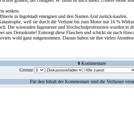
 schön grüßen, der Gangster W. Bush ist auch dabei. Unsere blöde Bund
eis senken.
ffinerie in Ingolstadt enteignen und den Namen Aral zurück-kaufen.
 Katastrophe, weil sie durch die Verluste bis zum Motor nur 16 % Wirku
hoch. Die wissenden Ingenieure und Hochschulprofessoren wurden in d
ei uns Demokratie! Entsorgt diese Flaschen und schickt sie nach Hawa
oviets wohl ganz mitgenommen. Daraus haben sie ihre vielen Atombomb
0
Kommentare
Grenze
Für den Inhalt der Kommentare sind die Verfasser vera