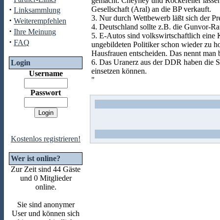
gemacht. Cheyney und Rockefeller lassen
·
Gesellschaft (Aral) an die BP verkauft.
Linksammlung
3. Nur durch Wettbewerb läßt sich der Pr
·
Weiterempfehlen
4. Deutschland sollte z.B. die Gunvor-Ra
·
Ihre Meinung
5. E-Autos sind volkswirtschaftlich eine
·
FAQ
ungebildeten Politiker schon wieder zu 
Hausfrauen entscheiden. Das nennt man b
6. Das Uranerz aus der DDR haben die S
Login
einsetzen können.
Username
"
Passwort
Kostenlos registrieren!
Wer ist online?
Zur Zeit sind 44 Gäste
und 0 Mitglieder
online.
Sie sind anonymer
User und können sich