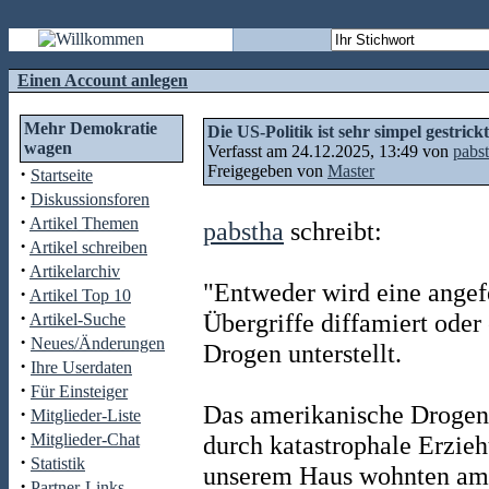
Einen Account anlegen
Mehr Demokratie
Die US-Politik ist sehr simpel gestric
wagen
Verfasst am 24.12.2025, 13:49 von
pabs
Freigegeben von
Master
·
Startseite
·
Diskussionsforen
·
Artikel Themen
pabstha
schreibt:
·
Artikel schreiben
·
Artikelarchiv
"Entweder wird eine angef
·
Artikel Top 10
·
Übergriffe diffamiert oder
Artikel-Suche
·
Neues/Änderungen
Drogen unterstellt.
·
Ihre Userdaten
·
Für Einsteiger
Das amerikanische Drogenp
·
Mitglieder-Liste
·
Mitglieder-Chat
durch katastrophale Erzie
·
Statistik
unserem Haus wohnten ame
·
Partner-Links