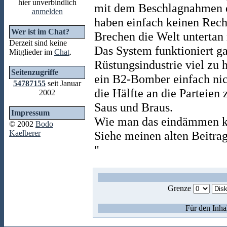
hier unverbindlich
mit dem Beschlagnahmen d
anmelden
haben einfach keinen Recht
Wer ist im Chat?
Brechen die Welt untertan
Derzeit sind keine
Das System funktioniert ga
Mitglieder im
Chat
.
Rüstungsindustrie viel zu 
Seitenzugriffe
ein B2-Bomber einfach nic
54787155
seit Januar
die Hälfte an die Parteien 
2002
Saus und Braus.
Impressum
Wie man das eindämmen ka
© 2002
Bodo
Kaelberer
Siehe meinen alten Beitra
"
Grenze
Für den Inha