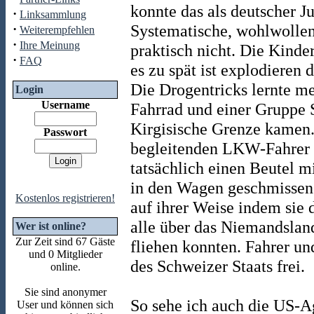
konnte das als deutscher J
·
Linksammlung
Systematische, wohlwollen
·
Weiterempfehlen
·
Ihre Meinung
praktisch nicht. Die Kinde
·
FAQ
es zu spät ist explodieren 
Die Drogentricks lernte me
Login
Username
Fahrrad und einer Gruppe 
Kirgisische Grenze kamen.
Passwort
begleitenden LKW-Fahrer 
tatsächlich einen Beutel m
in den Wagen geschmissen h
Kostenlos registrieren!
auf ihrer Weise indem sie 
alle über das Niemandslan
Wer ist online?
Zur Zeit sind 67 Gäste
fliehen konnten. Fahrer 
und 0 Mitglieder
des Schweizer Staats frei.
online.
Sie sind anonymer
So sehe ich auch die US-
User und können sich