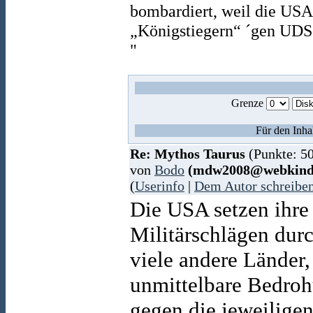
bombardiert, weil die USA
„Königstiegern“ ´gen UDS
"
Grenze
Für den Inha
Re: Mythos Taurus
(Punkte: 5
von
Bodo
(mdw2008@webkind
(
Userinfo
|
Dem Autor schreibe
Die USA setzen ihre
Militärschlägen dur
viele andere Länder
unmittelbare Bedroh
gegen die jeweiligen