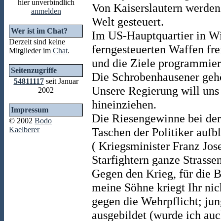
hier unverbindlich
Von Kaiserslautern werden
anmelden
Welt gesteuert.
Wer ist im Chat?
Im US-Hauptquartier in W
Derzeit sind keine
ferngesteuerten Waffen fre
Mitglieder im
Chat
.
und die Ziele programmier
Seitenzugriffe
Die Schrobenhausener geh
54811117
seit Januar
Unsere Regierung will uns
2002
hineinziehen.
Impressum
Die Riesengewinne bei der 
© 2002
Bodo
Kaelberer
Taschen der Politiker aufb
( Kriegsminister Franz Jos
Starfightern ganze Strass
Gegen den Krieg, für die B
meine Söhne kriegt Ihr ni
gegen die Wehrpflicht; j
ausgebildet (wurde ich au